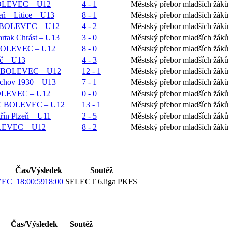
 BOLEVEC – U12
4 - 1
Městský přebor mladších žáků
 – Litice – U13
8 - 1
Městský přebor mladších žák
C BOLEVEC – U12
4 - 2
Městský přebor mladších žák
tak Chrást – U13
3 - 0
Městský přebor mladších žák
BOLEVEC – U12
8 - 0
Městský přebor mladších žák
č – U13
4 - 3
Městský přebor mladších žák
SC BOLEVEC – U12
12 - 1
Městský přebor mladších žák
hov 1930 – U13
7 - 1
Městský přebor mladších žák
BOLEVEC – U12
0 - 0
Městský přebor mladších žák
SSC BOLEVEC – U12
13 - 1
Městský přebor mladších žák
ín Plzeň – U11
2 - 5
Městský přebor mladších žák
OLEVEC – U12
8 - 2
Městský přebor mladších žák
Čas/Výsledek
Soutěž
EVEC
18:00:59
18:00
SELECT 6.liga PKFS
Čas/Výsledek
Soutěž