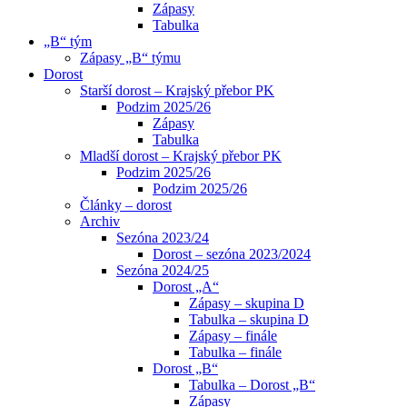
Zápasy
Tabulka
„B“ tým
Zápasy „B“ týmu
Dorost
Starší dorost – Krajský přebor PK
Podzim 2025/26
Zápasy
Tabulka
Mladší dorost – Krajský přebor PK
Podzim 2025/26
Podzim 2025/26
Články – dorost
Archiv
Sezóna 2023/24
Dorost – sezóna 2023/2024
Sezóna 2024/25
Dorost „A“
Zápasy – skupina D
Tabulka – skupina D
Zápasy – finále
Tabulka – finále
Dorost „B“
Tabulka – Dorost „B“
Zápasy