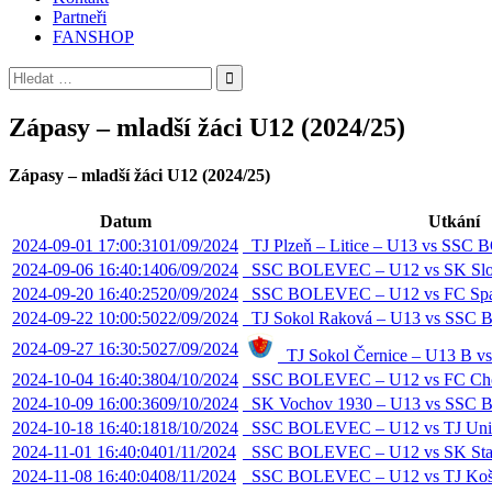
Partneři
FANSHOP
Vyhledávání
Zápasy – mladší žáci U12 (2024/25)
Zápasy – mladší žáci U12 (2024/25)
Datum
Utkání
2024-09-01 17:00:31
01/09/2024
TJ Plzeň – Litice – U13 vs SS
2024-09-06 16:40:14
06/09/2024
SSC BOLEVEC – U12 vs SK Slov
2024-09-20 16:40:25
20/09/2024
SSC BOLEVEC – U12 vs FC Spar
2024-09-22 10:00:50
22/09/2024
TJ Sokol Raková – U13 vs SSC
2024-09-27 16:30:50
27/09/2024
TJ Sokol Černice – U13 B
2024-10-04 16:40:38
04/10/2024
SSC BOLEVEC – U12 vs FC Chot
2024-10-09 16:00:36
09/10/2024
SK Vochov 1930 – U13 vs SSC
2024-10-18 16:40:18
18/10/2024
SSC BOLEVEC – U12 vs TJ Unio
2024-11-01 16:40:04
01/11/2024
SSC BOLEVEC – U12 vs SK Star
2024-11-08 16:40:04
08/11/2024
SSC BOLEVEC – U12 vs TJ Košu