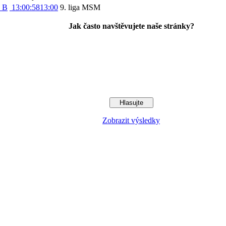
c B
13:00:58
13:00
9. liga MSM
Jak často navštěvujete naše stránky?
Zobrazit výsledky