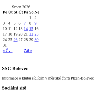
Srpen 2026
Po
Út
St
Čt
Pá
So
Ne
1
2
3
4
5
6
7
8
9
10
11
12
13
14
15
16
17
18
19
20
21
22
23
24
25
26
27
28
29
30
31
« Čvn
Zář »
SSC Bolevec
Informace o klubu sídlícím v městské čtvrti Plzeň-Bolevec
Sociální sítě