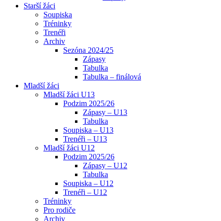
Starší žáci
Soupiska
Tréninky
Trenéři
Archiv
Sezóna 2024/25
Zápasy
Tabulka
Tabulka – finálová
Mladší žáci
Mladší žáci U13
Podzim 2025/26
Zápasy – U13
Tabulka
Soupiska – U13
Trenéři – U13
Mladší žáci U12
Podzim 2025/26
Zápasy – U12
Tabulka
Soupiska – U12
Trenéři – U12
Tréninky
Pro rodiče
Archiv