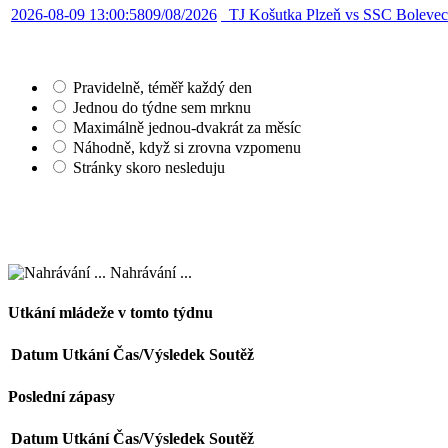
2026-08-09 13:00:58
09/08/2026
TJ Košutka Plzeň vs SSC Boleve
Pravidelně, téměř každý den
Jednou do týdne sem mrknu
Maximálně jednou-dvakrát za měsíc
Náhodně, když si zrovna vzpomenu
Stránky skoro nesleduju
Nahrávání ...
Utkání mládeže v tomto týdnu
Datum
Utkání
Čas/Výsledek
Soutěž
Poslední zápasy
Datum
Utkání
Čas/Výsledek
Soutěž