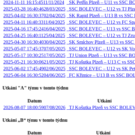
2024-11-11 16:15:45
11/11/2024
SK Petřín Plzeň – U11 vs SSC
2025-03-28 16:40:46
28/03/2025
SSC BOLEVEC – U12 vs TJ Plzeň
2025-04-02 16:30:37
02/04/2025
SK Rapid Plzeň – U13 B vs SS
2025-04-11 16:40:33
11/04/2025
SSC BOLEVEC – U12 vs FC Spar
2025-04-16 17:45:24
16/04/2025
SSC BOLEVEC – U13 vs SSC 
2025-04-25 16:40:11
25/04/2025
SSC BOLEVEC – U12 vs TJ Zru
2025-04-30 16:30:40
30/04/2025
SK Smíchov Plzeň – U13 vs S
2025-05-07 17:45:37
07/05/2025
SSC BOLEVEC – U12 vs SK Voc
2025-05-17 10:30:25
17/05/2025
TJ Union Plzeň – U13 vs SSC 
2025-05-21 16:30:06
21/05/2025
TJ Košutka Plzeň – U13 C vs 
2025-06-02 17:45:49
02/06/2025
SSC BOLEVEC – U12 vs SK Petř
2025-06-04 16:30:52
04/06/2025
FC Křimice – U13 B vs SSC B
Utkání "A" týmu v tomto týdnu
Datum
Utkání
2026-08-07 18:00:59
07/08/2026
TJ Košutka Plzeň vs SSC BOL
Utkání „B“ týmu v tomto týdnu
Datum
Utkání