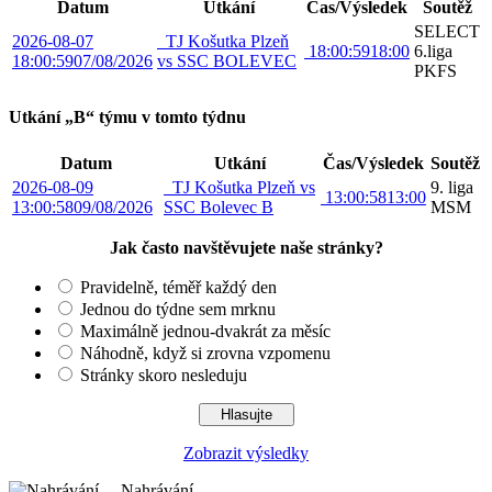
Datum
Utkání
Čas/Výsledek
Soutěž
SELECT
2026-08-07
TJ Košutka Plzeň
18:00:59
18:00
6.liga
18:00:59
07/08/2026
vs SSC BOLEVEC
PKFS
Utkání „B“ týmu v tomto týdnu
Datum
Utkání
Čas/Výsledek
Soutěž
2026-08-09
TJ Košutka Plzeň vs
9. liga
13:00:58
13:00
13:00:58
09/08/2026
SSC Bolevec B
MSM
Jak často navštěvujete naše stránky?
Pravidelně, téměř každý den
Jednou do týdne sem mrknu
Maximálně jednou-dvakrát za měsíc
Náhodně, když si zrovna vzpomenu
Stránky skoro nesleduju
Zobrazit výsledky
Nahrávání ...