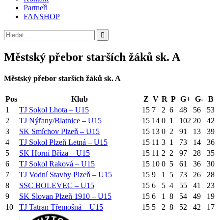
Partneři
FANSHOP
Vyhledávání
Městský přebor starších žáků sk. A
Městský přebor starších žáků sk. A
Pos
Klub
Z
V
R
P
G+
G-
B
1
TJ Sokol Lhota – U15
15
7
2
6
48
56
53
2
TJ Nýřany/Blatnice – U15
15
14
0
1
102
20
42
3
SK Smíchov Plzeň – U15
15
13
0
2
91
13
39
4
TJ Sokol Plzeň Letná – U15
15
11
3
1
73
14
36
5
SK Horní Bříza – U15
15
11
2
2
97
28
35
6
TJ Sokol Raková – U15
15
10
0
5
61
36
30
7
TJ Vodní Stavby Plzeň – U15
15
9
1
5
73
26
28
8
SSC BOLEVEC – U15
15
6
5
4
55
41
23
9
SK Slovan Plzeň 1910 – U15
15
6
1
8
54
49
19
10
TJ Tatran Třemošná – U15
15
5
2
8
52
42
17