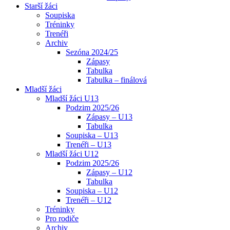
Starší žáci
Soupiska
Tréninky
Trenéři
Archiv
Sezóna 2024/25
Zápasy
Tabulka
Tabulka – finálová
Mladší žáci
Mladší žáci U13
Podzim 2025/26
Zápasy – U13
Tabulka
Soupiska – U13
Trenéři – U13
Mladší žáci U12
Podzim 2025/26
Zápasy – U12
Tabulka
Soupiska – U12
Trenéři – U12
Tréninky
Pro rodiče
Archiv