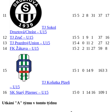
11
15
5
2
8
31
37
17
TJ Sokol
Druztová/Chrást – U15
12
TJ Zruč – U15
15
5
1
9
1
37
16
13
TJ Prazdroj/Union – U15
15
4
0
11
2
27
12
14
FK Žákava – U15
15
2
2
11
27
59
8
15
15
1
0
14
9
163
3
TJ Košutka Plzeň
– U15
16
SK Starý Plzenec – U15
15
0
1
14
16
109
1
Utkání "A" týmu v tomto týdnu