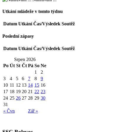
Utkání mládeže v tomto týdnu
Datum
Utkání
Čas/Výsledek
Soutěž
Poslední zápasy
Datum
Utkání
Čas/Výsledek
Soutěž
Srpen 2026
Po
Út
St
Čt
Pá
So
Ne
1
2
3
4
5
6
7
8
9
10
11
12
13
14
15
16
17
18
19
20
21
22
23
24
25
26
27
28
29
30
31
« Čvn
Zář »
SSC Bolevec