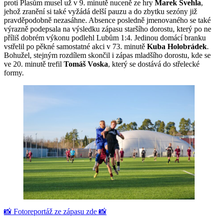
proti Plasům musel už v 9. minutě nuceně ze hry
Marek Švehla
,
jehož zranění si také vyžádá delší pauzu a do zbytku sezóny již
pravděpodobně nezasáhne. Absence posledně jmenovaného se také
výrazně podepsala na výsledku zápasu staršího dorostu, který po ne
příliš dobrém výkonu podlehl Lubům 1:4. Jedinou domácí branku
vstřelil po pěkné samostatné akci v 73. minutě
Kuba Holobrádek
.
Bohužel, stejným rozdílem skončil i zápas mladšího dorostu, kde se
ve 20. minutě trefil
Tomáš Voska
, který se dostává do střelecké
formy.
📸 Fotoreportáž ze zápasu zde 📸