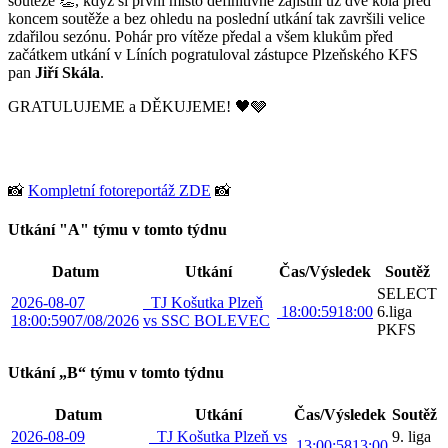
soutěže 👏, když si první místo definitivně zajistili už dvě kola před
koncem soutěže a bez ohledu na poslední utkání tak završili velice
zdařilou sezónu. Pohár pro vítěze předal a všem klukům před
začátkem utkání v Líních pogratuloval zástupce Plzeňského KFS
pan
Jiří Skála
.
GRATULUJEME a DĚKUJEME! 🖤🩶
📸
Kompletní fotoreportáž ZDE
📸
Utkání "A" týmu v tomto týdnu
Datum
Utkání
Čas/Výsledek
Soutěž
SELECT
2026-08-07
TJ Košutka Plzeň
18:00:59
18:00
6.liga
18:00:59
07/08/2026
vs SSC BOLEVEC
PKFS
Utkání „B“ týmu v tomto týdnu
Datum
Utkání
Čas/Výsledek
Soutěž
2026-08-09
TJ Košutka Plzeň vs
9. liga
13:00:58
13:00