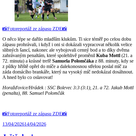
📸Fotoreportáž ze zápasu ZDE📸
O něco lépe se dařilo mladším klukům. Ti sice téměř po celou dobu
zápasu prohrávali, i když i oni si dokázali vypracovat několik velice
slibných šancí, nakonec ale vybojovali cenný bod a to díky dvěma
zahrávaným penaltám, které spolehlivě proměnil
Kuba Mottl
(21. a
72. minuta) a krásné trefě
Samuela Polomčáka
z 88. minuty, kdy se
z půlky hřiště opřel do míče a dalekonosnou střelou poslal míč za
záda domácího brankáře, který na vysoký míč nedokázal dosáhnout.
A hned bylo co oslavovat!
Horažďovice/Hrádek : SSC Bolevec 3:3 (3:1), 21. a 72. Jakub Mottl
(penalta), 88. Samuel Polomčák
📸Fotoreportáž ze zápasu ZDE📸
13/04/2026
14/04/2026