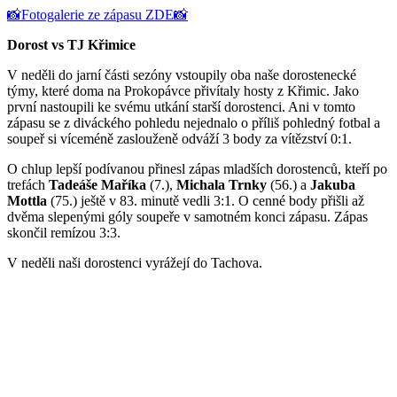
📸Fotogalerie ze zápasu ZDE📸
Dorost vs TJ Křimice
V neděli do jarní části sezóny vstoupily oba naše dorostenecké
týmy, které doma na Prokopávce přivítaly hosty z Křimic. Jako
první nastoupili ke svému utkání starší dorostenci. Ani v tomto
zápasu se z diváckého pohledu nejednalo o příliš pohledný fotbal a
soupeř si víceméně zaslouženě odváží 3 body za vítězství 0:1.
O chlup lepší podívanou přinesl zápas mladších dorostenců, kteří po
trefách
Tadeáše Maříka
(7.),
Michala Trnky
(56.) a
Jakuba
Mottla
(75.) ještě v 83. minutě vedli 3:1. O cenné body přišli až
dvěma slepenými góly soupeře v samotném konci zápasu. Zápas
skončil remízou 3:3.
V neděli naši dorostenci vyrážejí do Tachova.