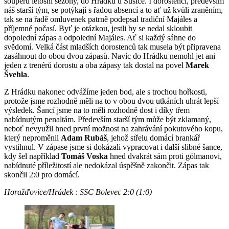
soupeřů letošní sezóny, do Hrádku u Sušice. I dorostenci, především
náš starší tým, se potýkají s řadou absencí a to ať už kvůli zraněním,
tak se na řadě omluvenek patrně podepsal tradiční Majáles a
příjemné počasí. Byť je otázkou, jestli by se nedal skloubit
dopolední zápas a odpolední Majáles. Ať si každý sáhne do
svědomí. Velká část mladších dorostenců tak musela být připravena
zasáhnout do obou dvou zápasů. Navíc do Hrádku nemohl jet ani
jeden z trenérů dorostu a oba zápasy tak dostal na povel
Marek
Švehla
.
Z Hrádku nakonec odvážíme jeden bod, ale s trochou hořkosti,
protože jsme rozhodně měli na to v obou dvou utkáních uhrát lepší
výsledek. Šancí jsme na to měli rozhodně dost i díky třem
nabídnutým penaltám. Především starší tým může být zklamaný,
neboť nevyužil hned první možnost na zahrávání pokutového kopu,
který neproměnil
Adam Rubáš
, jehož střelu domácí brankář
vystihnul. V zápase jsme si dokázali vypracovat i další slibné šance,
kdy šel například
Tomáš Voska
hned dvakrát sám proti gólmanovi,
nabídnuté příležitostí ale nedokázal úspěšně zakončit. Zápas tak
skončil 2:0 pro domácí.
Horažďovice/Hrádek : SSC Bolevec 2:0 (1:0)