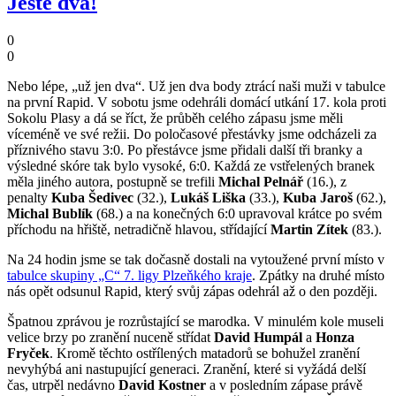
Ještě dva!
0
0
Nebo lépe, „už jen dva“. Už jen dva body ztrácí naši muži v tabulce
na první Rapid. V sobotu jsme odehráli domácí utkání 17. kola proti
Sokolu Plasy a dá se říct, že průběh celého zápasu jsme měli
víceméně ve své režii. Do poločasové přestávky jsme odcházeli za
příznivého stavu 3:0. Po přestávce jsme přidali další tři branky a
výsledné skóre tak bylo vysoké, 6:0. Každá ze vstřelených branek
měla jiného autora, postupně se trefili
Michal Pelnář
(16.), z
penalty
Kuba Šedivec
(32.),
Lukáš Liška
(33.),
Kuba Jaroš
(62.),
Michal Bublík
(68.) a na konečných 6:0 upravoval krátce po svém
příchodu na hřiště, netradičně hlavou, střídající
Martin Zítek
(83.).
Na 24 hodin jsme se tak dočasně dostali na vytoužené první místo v
tabulce skupiny „C“ 7. ligy Plzeňkého kraje
. Zpátky na druhé místo
nás opět odsunul Rapid, který svůj zápas odehrál až o den později.
Špatnou zprávou je rozrůstající se marodka. V minulém kole museli
velice brzy po zranění nuceně střídat
David Humpál
a
Honza
Fryček
. Kromě těchto ostřílených matadorů se bohužel zranění
nevyhýbá ani nastupující generaci. Zranění, které si vyžádá delší
čas, utrpěl nedávno
David Kostner
a v posledním zápase právě