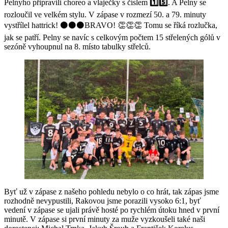
Pelnyho připravili choreo a vlaječky s číslem
1️⃣5️⃣
. A Pelny se
rozloučil ve velkém stylu. V zápase v rozmezí 50. a 79. minuty
vystřílel hattrick! ⚫⚫⚫BRAVO! 👏👏👏 Tomu se říká rozlučka,
jak se patří. Pelny se navíc s celkovým počtem 15 střelených gólů v
sezóně vyhoupnul na 8. místo tabulky střelců.
Byť už v zápase z našeho pohledu nebylo o co hrát, tak zápas jsme
rozhodně nevypustili, Rakovou jsme porazili vysoko 6:1, byť
vedení v zápase se ujali právě hosté po rychlém útoku hned v první
minutě. V zápase si první minuty za muže vyzkoušeli také naši