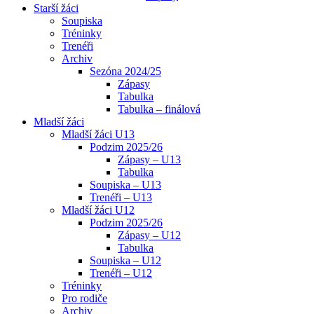
Starší žáci
Soupiska
Tréninky
Trenéři
Archiv
Sezóna 2024/25
Zápasy
Tabulka
Tabulka – finálová
Mladší žáci
Mladší žáci U13
Podzim 2025/26
Zápasy – U13
Tabulka
Soupiska – U13
Trenéři – U13
Mladší žáci U12
Podzim 2025/26
Zápasy – U12
Tabulka
Soupiska – U12
Trenéři – U12
Tréninky
Pro rodiče
Archiv