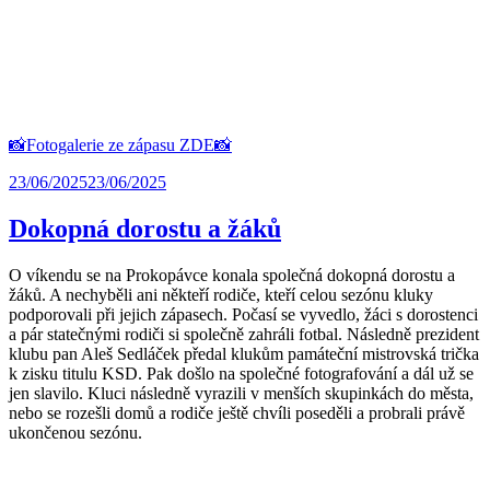
📸Fotogalerie ze zápasu ZDE📸
23/06/2025
23/06/2025
Dokopná dorostu a žáků
O víkendu se na Prokopávce konala společná dokopná dorostu a
žáků. A nechyběli ani někteří rodiče, kteří celou sezónu kluky
podporovali při jejich zápasech. Počasí se vyvedlo, žáci s dorostenci
a pár statečnými rodiči si společně zahráli fotbal. Následně prezident
klubu pan Aleš Sedláček předal klukům památeční mistrovská trička
k zisku titulu KSD. Pak došlo na společné fotografování a dál už se
jen slavilo. Kluci následně vyrazili v menších skupinkách do města,
nebo se rozešli domů a rodiče ještě chvíli poseděli a probrali právě
ukončenou sezónu.