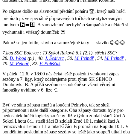
dorostenci: Michal Trnka, Jakub Šroub a František Korelus.
Po zápase došlo na slavnostní předání poháru 🏆, který naši hráči
přebírali již ve speciálně připravených tričkách se stylizovaným
motivem 7️⃣➡️6️⃣. A samozřejmě nechybělo šampaňské a někteří si
vychutnali i vítězný doutníček 😎
Pak už se jen fotilo, slavilo a samozřejmě taky … slavilo 😉😉😉
7.liga SSC Bolevec : TJ Sokol Raková 6:1 (2:1), střelci SSC:
28.
D. Wood
(p.) , 40.
J. Šedivec
, 50.
M. Pelnář
, 54.
M. Pelnář
,
79.
M. Pelnář
, 82.
V. Poliščuk
V pátek, 12.6. v 18:00 nás čeká ještě poslední venkovní zápas
sezóny a 7. ligy, který odehrajeme proti týmu SK SENCO
Doubravka B. A příští sezónu se společně se všemi věrnými
fanoušky uvidíme v 6. lize 💪
Byť ve stínu zápasu mužů a loučení Pelnyho, tak se sluší
připomenout i naše další kategorie. Oba zápasy dorostu byly pro
nedostatek hráčů logicky zrušeny. Již v týdnu zdolali starší žáci A
Sokol Lhotu 8:1, starší žáci B zdolali Zruč 10:1, mladší žáci A
remizovali s Letnou 1:1 a mladší žáci B prohráli na Rapidu 10:1. V
pondělním posledním zápase sezóny se ještě jako soupeři utkali oba