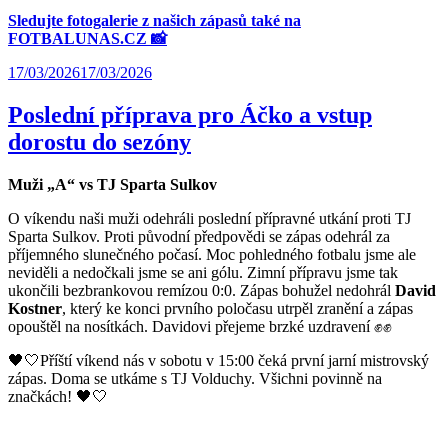
Sledujte fotogalerie z našich zápasů také na
FOTBALUNAS.CZ 📸
17/03/2026
17/03/2026
Poslední příprava pro Áčko a vstup
dorostu do sezóny
Muži „A“ vs TJ Sparta Sulkov
O víkendu naši muži odehráli poslední přípravné utkání proti TJ
Sparta Sulkov. Proti původní předpovědi se zápas odehrál za
příjemného slunečného počasí. Moc pohledného fotbalu jsme ale
neviděli a nedočkali jsme se ani gólu. Zimní přípravu jsme tak
ukončili bezbrankovou remízou 0:0. Zápas bohužel nedohrál
David
Kostner
, který ke konci prvního poločasu utrpěl zranění a zápas
opouštěl na nosítkách. Davidovi přejeme brzké uzdravení ✊✊
🖤🤍Příští víkend nás v sobotu v 15:00 čeká první jarní mistrovský
zápas. Doma se utkáme s TJ Volduchy. Všichni povinně na
značkách! 🖤🤍