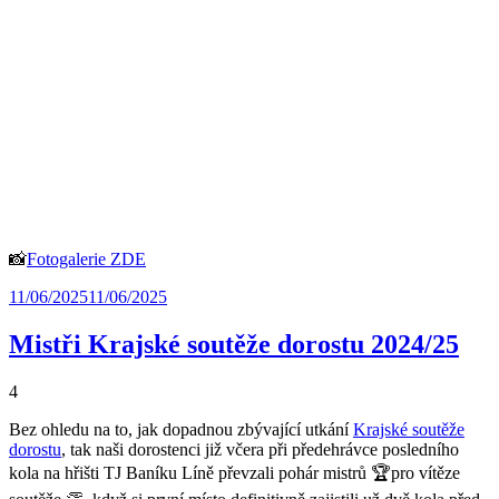
📸
Fotogalerie ZDE
11/06/2025
11/06/2025
Mistři Krajské soutěže dorostu 2024/25
4
Bez ohledu na to, jak dopadnou zbývající utkání
Krajské soutěže
dorostu
, tak naši dorostenci již včera při předehrávce posledního
kola na hřišti TJ Baníku Líně převzali pohár mistrů 🏆pro vítěze