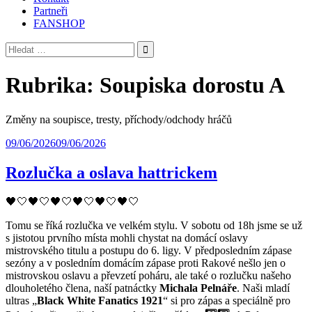
Partneři
FANSHOP
Vyhledávání
Rubrika:
Soupiska dorostu A
Změny na soupisce, tresty, příchody/odchody hráčů
09/06/2026
09/06/2026
Rozlučka a oslava hattrickem
🖤🤍🖤🤍🖤🤍🖤🤍🖤🤍🖤🤍
Tomu se říká rozlučka ve velkém stylu. V sobotu od 18h jsme se už
s jistotou prvního místa mohli chystat na domácí oslavy
mistrovského titulu a postupu do 6. ligy. V předposledním zápase
sezóny a v posledním domácím zápase proti Rakové nešlo jen o
mistrovskou oslavu a převzetí poháru, ale také o rozlučku našeho
dlouholetého člena, naší patnáctky
Michala Pelnáře
. Naši mladí
ultras „
Black White Fanatics 1921
“ si pro zápas a speciálně pro