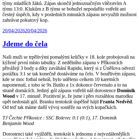
týmy mladších žáků. Zápas skončil jednoznačným vítězstvím A
týmu 13:0. Klukům z B týmu se bohužel nepodařilo vstřelit ani
čestný úspěch, kdy v posledních minutách zápasu nevyužili možnost
zahrávat pokutový kop.
20/04/2026
20/04/2026
Jdeme do čela
Naši muži se trpělivými pomalými krůčky v 18. kole probojovali na
kýžené první místo tabulky. Z nedělního zápasu v Příkosicích
přivážejí 3 body a díky zaváhání Rapidu, který si z Úněšova odvezl
porážku 3:1 se tak konečně dostáváme na čelo. V bouřlivém zápasu,
kde se moc fotbal nehrál, bylo uděleno celkem 10 karetních
napomenutí, z toho se 9x žlutilo a 1x dokonce červenalo a to na
straně domácích. Jediný gól zápasu vstřelil náš dorostence
Dominik
Wood
v 17. minutě. Pozitivní je, že jsme i přes rozsáhlou marodku
opět nedostali gól. Branku tentokrát úspěšně hájil
Franta Nedvěd
.
Od teď tak máme další vývoj soutěže na svých kopačkách.
TJ Čechie Příkosice : SSC Bolevec 0:1 (0:1), 17. Dominik
Benjamin Wood
Dorostenci také vyjížděli, tentokrát k jednomu z nejvzdálenějších