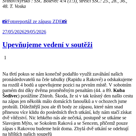
Švihov/Nýrsko : SSC Bolevec 4:4 (1:3), střelci SSC: 25., 28., 36.,
48. T. Voska
📸Fotoreportáž ze zápasu ZDE📸
27/05/2026
29/05/2026
Upevňujeme vedení v soutěži
1
Na třetí pokus se nám konečně podařilo využít zaváhání našich
pronásledovatelů na čele tabulky (Rapidu a Rakové) a odskakujeme
na rozdíl 4 bodů a upevňujeme pozici na prvním místě. V sobotním
parném dni díky dvěma proměněným penaltám (44. a 89.
Kuba
Šedivec
) porážíme Zbiroh. Škoda, že si v tak krásný den našlo cestu
na zápas jen několik málo domácích fanoušků a v ochozech jsme
prohráli. Důležitější jsou ale tři body ze zápasu, které nám snad
přinesou více klidu do posledních třech utkání, kdy nám stačí získat
dvě vítězství. Nic lehkého nás ale nečeká, postupně se utkáme se
Slavojem Mýto, se Sokolem Raková a se Sencem, přičemž pouze
zápas s Rakovou budeme hrát doma. Zbylá dvě utkání se odehrají
na hřištích našich soupeřů