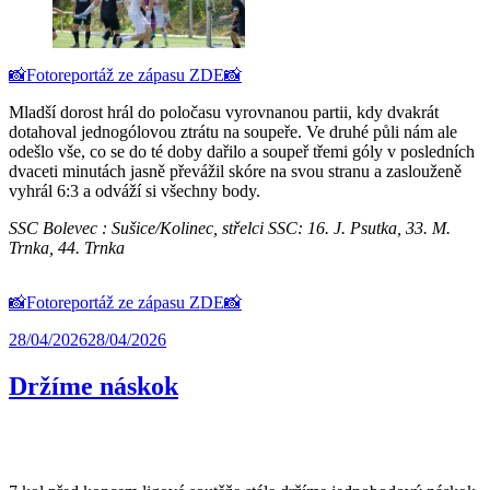
📸Fotoreportáž ze zápasu ZDE📸
Mladší dorost hrál do poločasu vyrovnanou partii, kdy dvakrát
dotahoval jednogólovou ztrátu na soupeře. Ve druhé půli nám ale
odešlo vše, co se do té doby dařilo a soupeř třemi góly v posledních
dvaceti minutách jasně převážil skóre na svou stranu a zaslouženě
vyhrál 6:3 a odváží si všechny body.
SSC Bolevec : Sušice/Kolinec, střelci SSC: 16. J. Psutka, 33. M.
Trnka, 44. Trnka
📸Fotoreportáž ze zápasu ZDE📸
28/04/2026
28/04/2026
Držíme náskok