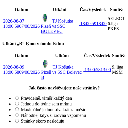
Datum
Utkání
Čas/Výsledek
Soutěž
SELECT
2026-08-07
TJ Košutka
18:00:59
18:00
6.liga
18:00:59
07/08/2026
Plzeň vs SSC
PKFS
BOLEVEC
Utkání „B“ týmu v tomto týdnu
Datum
Utkání
Čas/Výsledek
Soutěž
2026-08-09
TJ Košutka
9. liga
13:00:58
13:00
13:00:58
09/08/2026
Plzeň vs SSC Bolevec
MSM
B
Jak často navštěvujete naše stránky?
Pravidelně, téměř každý den
Jednou do týdne sem mrknu
Maximálně jednou-dvakrát za měsíc
Náhodně, když si zrovna vzpomenu
Stránky skoro nesleduju