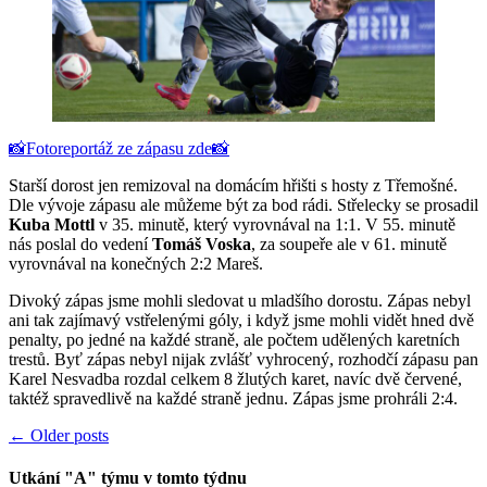
📸Fotoreportáž ze zápasu zde📸
Starší dorost jen remizoval na domácím hřišti s hosty z Třemošné.
Dle vývoje zápasu ale můžeme být za bod rádi. Střelecky se prosadil
Kuba Mottl
v 35. minutě, který vyrovnával na 1:1. V 55. minutě
nás poslal do vedení
Tomáš Voska
, za soupeře ale v 61. minutě
vyrovnával na konečných 2:2 Mareš.
Divoký zápas jsme mohli sledovat u mladšího dorostu. Zápas nebyl
ani tak zajímavý vstřelenými góly, i když jsme mohli vidět hned dvě
penalty, po jedné na každé straně, ale počtem udělených karetních
trestů. Byť zápas nebyl nijak zvlášť vyhrocený, rozhodčí zápasu pan
Karel Nesvadba rozdal celkem 8 žlutých karet, navíc dvě červené,
taktéž spravedlivě na každé straně jednu. Zápas jsme prohráli 2:4.
Posts
←
Older posts
navigation
Utkání "A" týmu v tomto týdnu