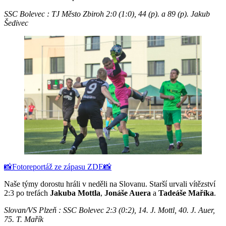
SSC Bolevec : TJ Město Zbiroh 2:0 (1:0), 44 (p). a 89 (p). Jakub
Šedivec
📸Fotoreportáž ze zápasu ZDE📸
Naše týmy dorostu hráli v neděli na Slovanu. Starší urvali vítězství
2:3 po trefách
Jakuba Mottla
,
Jonáše Auera
a
Tadeáše Maříka
.
Slovan/VS Plzeň : SSC Bolevec 2:3 (0:2), 14. J. Mottl, 40. J. Auer,
75. T. Mařík