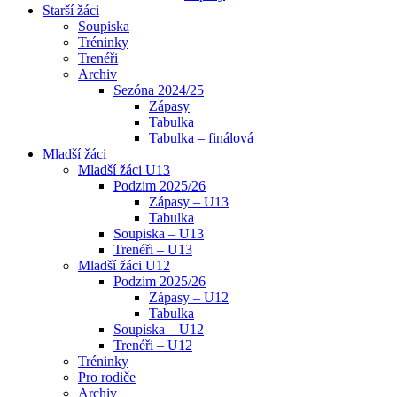
Starší žáci
Soupiska
Tréninky
Trenéři
Archiv
Sezóna 2024/25
Zápasy
Tabulka
Tabulka – finálová
Mladší žáci
Mladší žáci U13
Podzim 2025/26
Zápasy – U13
Tabulka
Soupiska – U13
Trenéři – U13
Mladší žáci U12
Podzim 2025/26
Zápasy – U12
Tabulka
Soupiska – U12
Trenéři – U12
Tréninky
Pro rodiče
Archiv