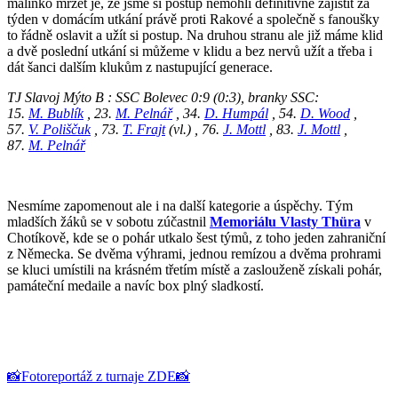
malinko mrzet je, že jsme si postup nemohli definitivně zajistit za
týden v domácím utkání právě proti Rakové a společně s fanoušky
to řádně oslavit a užít si postup. Na druhou stranu ale již máme klid
a dvě poslední utkání si můžeme v klidu a bez nervů užít a třeba i
dát šanci dalším klukům z nastupující generace.
TJ Slavoj Mýto B : SSC Bolevec 0:9 (0:3), branky SSC:
15.
M. Bublík
, 23.
M. Pelnář
, 34.
D. Humpál
, 54.
D. Wood
,
57.
V. Poliščuk
, 73.
T. Frajt
(vl.) , 76.
J. Mottl
, 83.
J. Mottl
,
87.
M. Pelnář
Nesmíme zapomenout ale i na další kategorie a úspěchy. Tým
mladších žáků se v sobotu zúčastnil
Memoriálu Vlasty Thüra
v
Chotíkově, kde se o pohár utkalo šest týmů, z toho jeden zahraniční
z Německa. Se dvěma výhrami, jednou remízou a dvěma prohrami
se kluci umístili na krásném třetím místě a zaslouženě získali pohár,
památeční medaile a navíc box plný sladkostí.
📸Fotoreportáž z turnaje ZDE📸