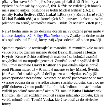
příznivého stavu 3:0. Po přestávce jsme přidali další tři branky a
výsledné skóre tak bylo vysoké, 6:0. Každá ze vstřelených branek
měla jiného autora, postupně se trefili
Michal Pelnář
(16.), z
penalty
Kuba Šedivec
(32.),
Lukáš Liška
(33.),
Kuba Jaroš
(62.),
Michal Bublík
(68.) a na konečných 6:0 upravoval krátce po svém
příchodu na hřiště, netradičně hlavou, střídající
Martin Zítek
(83.).
Na 24 hodin jsme se tak dočasně dostali na vytoužené první místo v
tabulce skupiny „C“ 7. ligy Plzeňkého kraje
. Zpátky na druhé místo
nás opět odsunul Rapid, který svůj zápas odehrál až o den později.
Špatnou zprávou je rozrůstající se marodka. V minulém kole museli
velice brzy po zranění nuceně střídat
David Humpál
a
Honza
Fryček
. Kromě těchto ostřílených matadorů se bohužel zranění
nevyhýbá ani nastupující generaci. Zranění, které si vyžádá delší
čas, utrpěl nedávno
David Kostner
a v posledním zápase právě
proti Plasům musel už v 9. minutě nuceně ze hry
Marek Švehla
,
jehož zranění si také vyžádá delší pauzu a do zbytku sezóny již
pravděpodobně nezasáhne. Absence posledně jmenovaného se také
výrazně podepsala na výsledku zápasu staršího dorostu, který po ne
příliš dobrém výkonu podlehl Lubům 1:4. Jedinou domácí branku
vstřelil po pěkné samostatné akci v 73. minutě
Kuba Holobrádek
.
Bohužel, stejným rozdílem skončil i zápas mladšího dorostu, kde se
ve 20. minutě trefil
Tomáš Voska
, který se dostává do střelecké
formy.