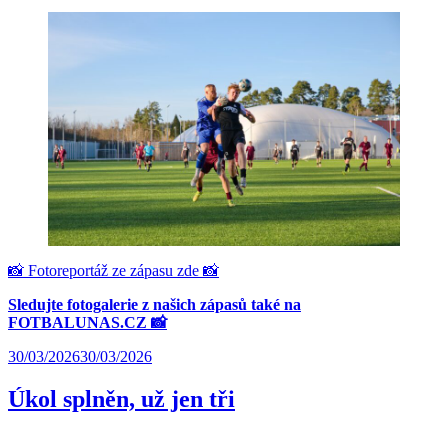
📸 Fotoreportáž ze zápasu zde 📸
Sledujte fotogalerie z našich zápasů také na
FOTBALUNAS.CZ 📸
30/03/2026
30/03/2026
Úkol splněn, už jen tři