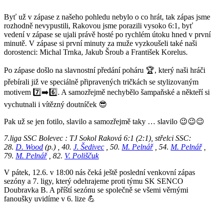
Byť už v zápase z našeho pohledu nebylo o co hrát, tak zápas jsme
rozhodně nevypustili, Rakovou jsme porazili vysoko 6:1, byť
vedení v zápase se ujali právě hosté po rychlém útoku hned v první
minutě. V zápase si první minuty za muže vyzkoušeli také naši
dorostenci: Michal Trnka, Jakub Šroub a František Korelus.
Po zápase došlo na slavnostní předání poháru 🏆, který naši hráči
přebírali již ve speciálně připravených tričkách se stylizovaným
motivem 7️⃣➡️6️⃣. A samozřejmě nechybělo šampaňské a někteří si
vychutnali i vítězný doutníček 😎
Pak už se jen fotilo, slavilo a samozřejmě taky … slavilo 😉😉😉
7.liga SSC Bolevec : TJ Sokol Raková 6:1 (2:1), střelci SSC:
28.
D. Wood
(p.) , 40.
J. Šedivec
, 50.
M. Pelnář
, 54.
M. Pelnář
,
79.
M. Pelnář
, 82.
V. Poliščuk
V pátek, 12.6. v 18:00 nás čeká ještě poslední venkovní zápas
sezóny a 7. ligy, který odehrajeme proti týmu SK SENCO
Doubravka B. A příští sezónu se společně se všemi věrnými
fanoušky uvidíme v 6. lize 💪