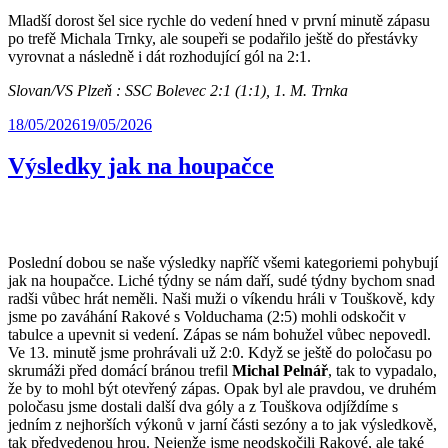
Mladší dorost šel sice rychle do vedení hned v první minutě zápasu
po trefě Michala Trnky, ale soupeři se podařilo ještě do přestávky
vyrovnat a následně i dát rozhodující gól na 2:1.
Slovan/VS Plzeň : SSC Bolevec 2:1 (1:1), 1. M. Trnka
18/05/2026
19/05/2026
Výsledky jak na houpačce
Poslední dobou se naše výsledky napříč všemi kategoriemi pohybují
jak na houpačce. Liché týdny se nám daří, sudé týdny bychom snad
radši vůbec hrát neměli. Naši muži o víkendu hráli v Touškově, kdy
jsme po zaváhání Rakové s Volduchama (2:5) mohli odskočit v
tabulce a upevnit si vedení. Zápas se nám bohužel vůbec nepovedl.
Ve 13. minutě jsme prohrávali už 2:0. Když se ještě do poločasu po
skrumáži před domácí bránou trefil
Michal Pelnář
, tak to vypadalo,
že by to mohl být otevřený zápas. Opak byl ale pravdou, ve druhém
poločasu jsme dostali další dva góly a z Touškova odjíždíme s
jedním z nejhorších výkonů v jarní části sezóny a to jak výsledkově,
tak předvedenou hrou. Nejenže jsme neodskočili Rakové, ale také