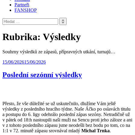
Partneři
FANSHOP
Vyhledávání
Rubrika:
Výsledky
Souhrny výsledků ze zápasů, přípravných utkání, turnajů…
15/06/2026
15/06/2026
Poslední sezónní výsledky
Přesto, že vše důležité se už uskutečnilo, dlužíme Vám ještě
výsledky z posledního hracího týdne. Naše Áčko po oslavách titulu
a postupu do 6. ligy odehrálo poslední zápas sezóny. Netradičně už
v pátek od 18:h nastoupili naši muži na Sencu proti jeho záloze a ani
v z tohoto posledního zápasu jsme neodešli bez bodu po tom, co na
1:1 v 72. minutě zápasu srovnával mladý
Michal Trnka
.