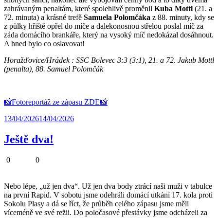
zahrávaným penaltám, které spolehlivě proměnil
Kuba Mottl
(21. a
72. minuta) a krásné trefě
Samuela Polomčáka
z 88. minuty, kdy se
z půlky hřiště opřel do míče a dalekonosnou střelou poslal míč za
záda domácího brankáře, který na vysoký míč nedokázal dosáhnout.
A hned bylo co oslavovat!
Horažďovice/Hrádek : SSC Bolevec 3:3 (3:1), 21. a 72. Jakub Mottl
(penalta), 88. Samuel Polomčák
📸Fotoreportáž ze zápasu ZDE📸
13/04/2026
14/04/2026
Ještě dva!
0
0
Nebo lépe, „už jen dva“. Už jen dva body ztrácí naši muži v tabulce
na první Rapid. V sobotu jsme odehráli domácí utkání 17. kola proti
Sokolu Plasy a dá se říct, že průběh celého zápasu jsme měli
víceméně ve své režii. Do poločasové přestávky jsme odcházeli za