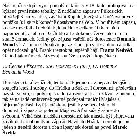
Naši muži se trpělivými pomalými krůčky v 18. kole probojovali na
kýžené první místo tabulky. Z nedělního zápasu v Příkosicích
přivážejí 3 body a díky zaváhání Rapidu, který si z Úněšova odvezl
porážku 3:1 se tak konečně dostáváme na čelo. V bouřlivém zápasu,
kde se moc fotbal nehrál, bylo uděleno celkem 10 karetních
napomenutí, z toho se 9x žlutilo a 1x dokonce červenalo a to na
straně domácích. Jediný gól zápasu vstřelil náš dorostence
Dominik
Wood
v 17. minutě. Pozitivní je, že jsme i přes rozsáhlou marodku
opět nedostali gól. Branku tentokrát úspěšně hájil
Franta Nedvěd
.
Od teď tak máme další vývoj soutěže na svých kopačkách.
TJ Čechie Příkosice : SSC Bolevec 0:1 (0:1), 17. Dominik
Benjamin Wood
Dorostenci také vyjížděli, tentokrát k jednomu z nejvzdálenějších
soupeřů letošní sezóny, do Hrádku u Sušice. I dorostenci, především
náš starší tým, se potýkají s řadou absencí a to ať už kvůli zraněním,
tak se na řadě omluvenek patrně podepsal tradiční Majáles a
příjemné počasí. Byť je otázkou, jestli by se nedal skloubit
dopolední zápas a odpolední Majáles. Ať si každý sáhne do
svědomí. Velká část mladších dorostenců tak musela být připravena
zasáhnout do obou dvou zápasů. Navíc do Hrádku nemohl jet ani
jeden z trenérů dorostu a oba zápasy tak dostal na povel
Marek
Švehla
.