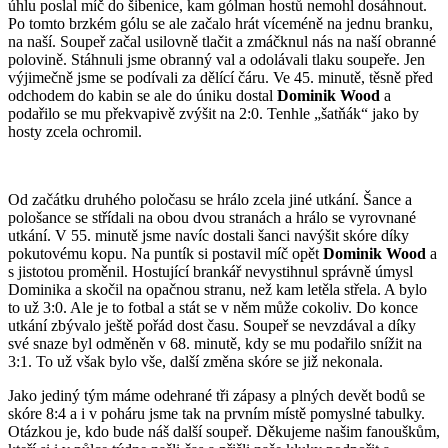
úhlu poslal míč do šibenice, kam gólman hostů nemohl dosáhnout.
Po tomto brzkém gólu se ale začalo hrát víceméně na jednu branku,
na naší. Soupeř začal usilovně tlačit a zmáčknul nás na naší obranné
polovině. Stáhnuli jsme obranný val a odolávali tlaku soupeře. Jen
výjimečně jsme se podívali za dělící čáru. Ve 45. minutě, těsně před
odchodem do kabin se ale do úniku dostal
Dominik Wood
a
podařilo se mu překvapivě zvýšit na 2:0. Tenhle „šatňák“ jako by
hosty zcela ochromil.
Od začátku druhého poločasu se hrálo zcela jiné utkání. Šance a
pološance se střídali na obou dvou stranách a hrálo se vyrovnané
utkání. V 55. minutě jsme navíc dostali šanci navýšit skóre díky
pokutovému kopu. Na puntík si postavil míč opět
Dominik Wood
a
s jistotou proměnil. Hostující brankář nevystihnul správně úmysl
Dominika a skočil na opačnou stranu, než kam letěla střela. A bylo
to už 3:0. Ale je to fotbal a stát se v něm může cokoliv. Do konce
utkání zbývalo ještě pořád dost času. Soupeř se nevzdával a díky
své snaze byl odměněn v 68. minutě, kdy se mu podařilo snížit na
3:1. To už však bylo vše, další změna skóre se již nekonala.
Jako jediný tým máme odehrané tři zápasy a plných devět bodů se
skóre 8:4 a i v poháru jsme tak na prvním místě pomyslné tabulky.
Otázkou je, kdo bude náš další soupeř. Děkujeme našim fanouškům,