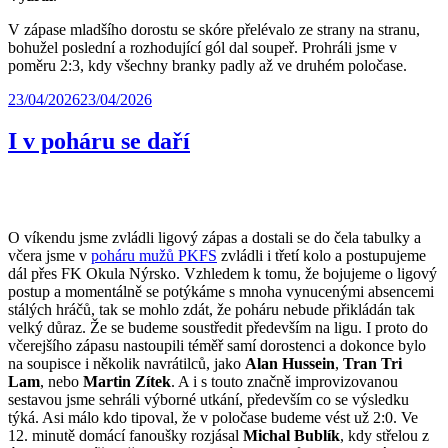
V zápase mladšího dorostu se skóre přelévalo ze strany na stranu,
bohužel poslední a rozhodující gól dal soupeř. Prohráli jsme v
poměru 2:3, kdy všechny branky padly až ve druhém poločase.
23/04/2026
23/04/2026
I v poháru se daří
O víkendu jsme zvládli ligový zápas a dostali se do čela tabulky a
včera jsme v
poháru mužů PKFS
zvládli i třetí kolo a postupujeme
dál přes FK Okula Nýrsko. Vzhledem k tomu, že bojujeme o ligový
postup a momentálně se potýkáme s mnoha vynucenými absencemi
stálých hráčů, tak se mohlo zdát, že poháru nebude přikládán tak
velký důraz. Že se budeme soustředit především na ligu. I proto do
včerejšího zápasu nastoupili téměř samí dorostenci a dokonce bylo
na soupisce i několik navrátilců, jako
Alan Hussein
,
Tran Tri
Lam
, nebo
Martin Zítek
. A i s touto značně improvizovanou
sestavou jsme sehráli výborné utkání, především co se výsledku
týká. Asi málo kdo tipoval, že v poločase budeme vést už 2:0. Ve
12. minutě domácí fanoušky rozjásal
Michal Bublík
, kdy střelou z