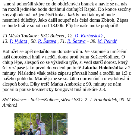
jsme si pohoršili skóre co do obdržených branek a navíc se na nás
na rozdíl jediného bodu dotáhnul dotírající Rapid. Do konce sezóny
zbývají odehrát už jen čtyři kola a každý bod tak nyní bude
nesmírně důležitý. Jako další soupeř nás čeká doma Zbiroh. Zápas
se bude hrát v sobotu od 18:00h. Přijďte naše muže podpořit!
TJ Město Touškov : SSC Bolevec, 12.
O. Karbusický
,
13.
P. Vyšata
, 58.
R. Šatava
, 71.
R. Šatava
– 39.
M. Pelnář
Bohužel se opět nedařilo ani dorostencům. Ve skupině o umístění
naši dorostenci hráli v neděli doma proti týmu Sušice/Kolinec. O
chlup lépe, alespoň co se výsledku týče, si vedl starší dorost, který
šel v zápase jako první do vedení po trefě
Jakuba Holobrádka
z 2.
minuty. Následně však otěže zápasu převzali hosté a otočili na 1:3 z
našeho pohledu. Marně jsme se snažili o dorovnání a o vydolování
alespoň bodu. Díky trefě Marka Ambrože z 90. minuty se nám
podařilo pouze kosmeticky korigovat finální skóre 2:3.
SSC Bolevec : Sušice/Kolinec, střelci SSC: 2. J. Holobrádek, 90. M.
Ambrož