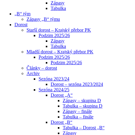
Zápasy
Tabulka
„B“ tým
Zápasy „B“ týmu
Dorost
Starší dorost – Krajský přebor PK
Podzim 2025/26
Zápasy
Tabulka
Mladší dorost – Krajský přebor PK
Podzim 2025/26
Podzim 2025/26
Články – dorost
Archiv
Sezóna 2023/24
Dorost – sezóna 2023/2024
Sezóna 2024/25
Dorost „A“
Zápasy – skupina D
Tabulka – skupina D
Zápasy – finále
Tabulka – finále
Dorost „B“
Tabulka – Dorost „B“
Zápasy