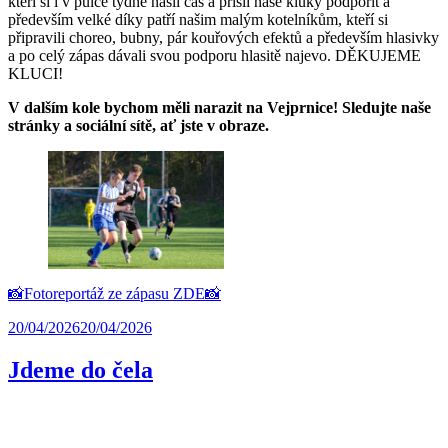
kteří si i v půlce týdne našli čas a přišli naše kluky podpořit a
především velké díky patří našim malým kotelníkům, kteří si
připravili choreo, bubny, pár kouřových efektů a především hlasivky
a po celý zápas dávali svou podporu hlasitě najevo. DĚKUJEME
KLUCI!
V dalším kole bychom měli narazit na Vejprnice! Sledujte naše
stránky a sociální sítě, ať jste v obraze.
📸Fotoreportáž ze zápasu ZDE📸
20/04/2026
20/04/2026
Jdeme do čela