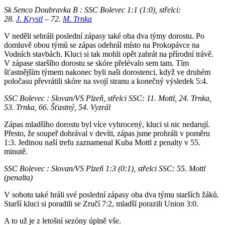
Sk Senco Doubravka B : SSC Bolevec 1:1 (1:0), střelci:
28.
J. Krystl
– 72.
M. Trnka
V neděli sehráli poslední zápasy také oba dva týmy dorostu. Po
domluvě obou týmů se zápas odehrál místo na Prokopávce na
Vodních stavbách. Kluci si tak mohli opět zahrát na přírodní trávě.
V zápase staršího dorostu se skóre přelévalo sem tam. Tím
šťastnějším týmem nakonec byli naši dorostenci, když ve druhém
poločasu převrátili skóre na svojí stranu a konečný výsledek 5:4.
SSC Bolevec : Slovan/VS Plzeň, střelci SSC: 11. Mottl, 24. Trnka,
53. Trnka, 66. Šťastný, 54. Vyzrál
Zápas mladšího dorostu byl více vyhrocený, kluci si nic nedarují.
Přesto, že soupeř dohrával v devíti, zápas jsme prohráli v poměru
1:3. Jedinou naší trefu zaznamenal Kuba Mottl z penalty v 55.
minutě.
SSC Bolevec : Slovan/VS Plzeň 1:3 (0:1), střelci SSC: 55. Mottl
(penalta)
V sobotu také hráli své poslední zápasy oba dva týmu starších žáků.
Starší kluci si poradili se Zručí 7:2, mladší porazili Union 3:0.
A to už je z letošní sezóny úplně vše.