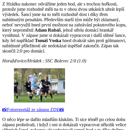
Z Hrádku nakonec odvážíme jeden bod, ale s trochou hořkosti,
protože jsme rozhodně měli na to v obou dvou utkáních uhrát lepší
výsledek. Šancí jsme na to měli rozhodně dost i díky třem
nabídnutým penaltám. Především starší tým může být zklamaný,
neboť nevyužil hned první možnost na zahrávání pokutového kopu,
který neproměnil
Adam Rubáš
, jehož střelu domácí brankář
vystihnul. V zápase jsme si dokázali vypracovat i další slibné šance,
kdy šel například
Tomáš Voska
hned dvakrát sám proti gólmanovi,
nabídnuté příležitostí ale nedokázal úspěšně zakončit. Zápas tak
skončil 2:0 pro domácí.
Horažďovice/Hrádek : SSC Bolevec 2:0 (1:0)
📸Fotoreportáž ze zápasu ZDE📸
O něco lépe se dařilo mladším klukům. Ti sice téměř po celou dobu
zápasu prohrávali, i když i oni si dokázali vypracovat několik velice
slibných šancí, nakonec ale vybojovali cenný bod a to díky dvěma