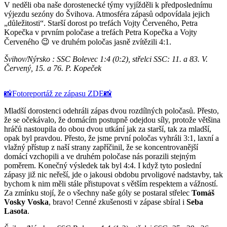
V neděli oba naše dorostenecké týmy vyjížděli k předposlednímu
výjezdu sezóny do Švihova. Atmosféra zápasů odpovídala jejich
„důležitosti“. Starší dorost po trefách Vojty Červeného, Petra
Kopečka v prvním poločase a trefách Petra Kopečka a Vojty
Červeného 😉 ve druhém poločas jasně zvítězili 4:1.
Švihov/Nýrsko : SSC Bolevec 1:4 (0:2), střelci SSC: 11. a 83. V.
Červený, 15. a 76. P. Kopeček
📸Fotoreportáž ze zápasu ZDE📸
Mladší dorostenci odehráli zápas dvou rozdílných poločasů. Přesto,
že se očekávalo, že domácím postupně odejdou síly, protože většina
hráčů nastoupila do obou dvou utkání jak za starší, tak za mladší,
opak byl pravdou. Přesto, že jsme první poločas vyhráli 3:1, laxní a
vlažný přístup z naší strany zapříčinil, že se koncentrovanější
domácí vzchopili a ve druhém poločase nás porazili stejným
poměrem. Konečný výsledek tak byl 4:4. I když tyto poslední
zápasy již nic neřeší, jde o jakousi obdobu prvoligové nadstavby, tak
bychom k nim měli stále přistupovat s větším respektem a vážností.
Za zmínku stojí, že o všechny naše góly se postaral střelec
Tomáš
Vosky Voska
, bravo! Cenné zkušenosti v zápase sbíral i
Seba
Lasota
.