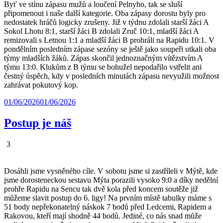
Byť ve stínu zápasu mužů a loučení Pelnyho, tak se sluší
připomenout i naše další kategorie. Oba zápasy dorostu byly pro
nedostatek hráčů logicky zrušeny. Již v týdnu zdolali starší žáci A
Sokol Lhotu 8:1, starší žáci B zdolali Zruč 10:1, mladší žáci A
remizovali s Letnou 1:1 a mladší žáci B prohráli na Rapidu 10:1. V
pondělním posledním zápase sezóny se ještě jako soupeři utkali oba
týmy mladších žáků. Zápas skončil jednoznačným vítězstvím A
týmu 13:0. Klukům z B týmu se bohužel nepodařilo vstřelit ani
čestný úspěch, kdy v posledních minutách zápasu nevyužili možnost
zahrávat pokutový kop.
01/06/2026
01/06/2026
Postup je náš
3
Dosáhli jsme vysněného cíle. V sobotu jsme si zastříleli v Mýtě, kde
jsme dorosteneckou sestavu Mýta porazili vysoko 9:0 a díky nedělní
prohře Rapidu na Sencu tak dvě kola před koncem soutěže již
můžeme slavit postup do 6. ligy! Na prvním místě tabulky máme s
51 body nepřekonatelný náskok 7 bodů před Ledcemi, Rapidem a
Rakovou, kteří mají shodně 44 bodů. Jediné, co nás snad může