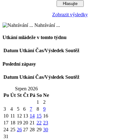
Zobrazit výsledky
Nahrávání ...
Utkání mládeže v tomto týdnu
Datum
Utkání
Čas/Výsledek
Soutěž
Poslední zápasy
Datum
Utkání
Čas/Výsledek
Soutěž
Srpen 2026
Po
Út
St
Čt
Pá
So
Ne
1
2
3
4
5
6
7
8
9
10
11
12
13
14
15
16
17
18
19
20
21
22
23
24
25
26
27
28
29
30
31