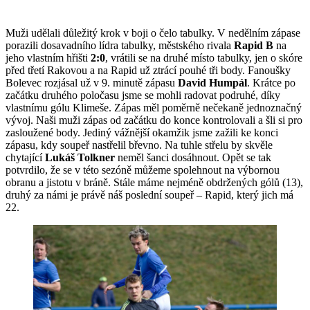
Muži udělali důležitý krok v boji o čelo tabulky. V nedělním zápase
porazili dosavadního lídra tabulky, městského rivala
Rapid B
na
jeho vlastním hřišti
2:0
, vrátili se na druhé místo tabulky, jen o skóre
před třetí Rakovou a na Rapid už ztrácí pouhé tři body. Fanoušky
Bolevec rozjásal už v 9. minutě zápasu
David Humpál
. Krátce po
začátku druhého poločasu jsme se mohli radovat podruhé, díky
vlastnímu gólu Klimeše. Zápas měl poměrně nečekaně jednoznačný
vývoj. Naši muži zápas od začátku do konce kontrolovali a šli si pro
zasloužené body. Jediný vážnější okamžik jsme zažili ke konci
zápasu, kdy soupeř nastřelil břevno. Na tuhle střelu by skvěle
chytající
Lukáš Tolkner
neměl šanci dosáhnout. Opět se tak
potvrdilo, že se v této sezóně můžeme spolehnout na výbornou
obranu a jistotu v bráně. Stále máme nejméně obdržených gólů (13),
druhý za námi je právě náš poslední soupeř – Rapid, který jich má
22.