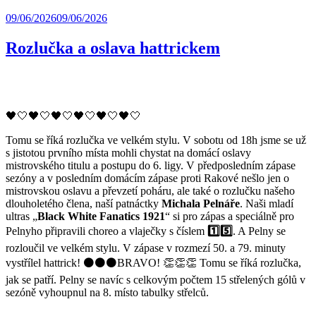
09/06/2026
09/06/2026
Rozlučka a oslava hattrickem
🖤🤍🖤🤍🖤🤍🖤🤍🖤🤍🖤🤍
Tomu se říká rozlučka ve velkém stylu. V sobotu od 18h jsme se už
s jistotou prvního místa mohli chystat na domácí oslavy
mistrovského titulu a postupu do 6. ligy. V předposledním zápase
sezóny a v posledním domácím zápase proti Rakové nešlo jen o
mistrovskou oslavu a převzetí poháru, ale také o rozlučku našeho
dlouholetého člena, naší patnáctky
Michala Pelnáře
. Naši mladí
ultras „
Black White Fanatics 1921
“ si pro zápas a speciálně pro
Pelnyho připravili choreo a vlaječky s číslem
1️⃣5️⃣
. A Pelny se
rozloučil ve velkém stylu. V zápase v rozmezí 50. a 79. minuty
vystřílel hattrick! ⚫⚫⚫BRAVO! 👏👏👏 Tomu se říká rozlučka,
jak se patří. Pelny se navíc s celkovým počtem 15 střelených gólů v
sezóně vyhoupnul na 8. místo tabulky střelců.