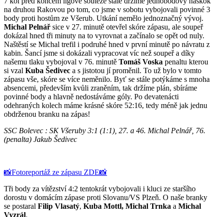
7 kol před koncem ligové soutěže stále držíme jednobodový náskok
na druhou Rakovou po tom, co jsme v sobotu vybojovali povinné 3
body proti hostům ze Všerub. Utkání nemělo jednoznačný vývoj.
Michal Pelnář
sice v 27. minutě otevřel skóre zápasu, ale soupeř
dokázal hned tři minuty na to vyrovnat a začínalo se opět od nuly.
Naštěstí se Michal trefil i podruhé hned v první minutě po návratu z
kabin. Šancí jsme si dokázali vypracovat víc než soupeř a díky
našemu tlaku vybojoval v 76. minutě
Tomáš Voska
penaltu kterou
si vzal
Kuba Šedivec
a s jistotou jí proměnil. To už bylo v tomto
zápasu vše, skóre se více neměnilo. Byť se stále potýkáme s mnoha
absencemi, především kvůli zraněním, tak držíme plán, sbíráme
povinné body a hlavně nedostáváme góly. Po devatenácti
odehraných kolech máme krásné skóre 52:16, tedy méně jak jednu
obdrženou branku na zápas!
SSC Bolevec : SK Všeruby 3:1 (1:1), 27. a 46. Michal Pelnář, 76.
(penalta) Jakub Šedivec
📸Fotoreportáž ze zápasu ZDE📸
Tři body za vítězství 4:2 tentokrát vybojovali i kluci ze staršího
dorostu v domácím zápase proti Slovanu/VS Plzeň. O naše branky
se postaral
Filip Vlasatý
,
Kuba Mottl,
Michal Trnka
a
Michal
Vyzrál
.