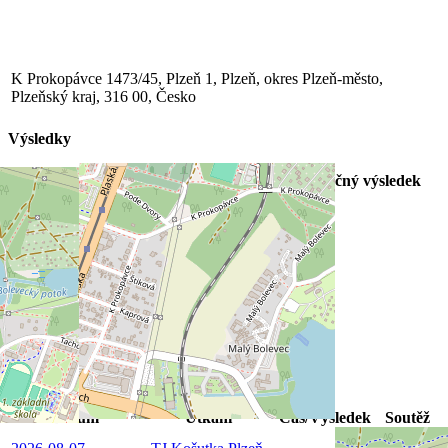
K Prokopávce 1473/45, Plzeň 1, Plzeň, okres Plzeň-město,
Plzeňský kraj, 316 00, Česko
Výsledky
Klub
1. poločas
2. poločas
Konečný výsledek
SSC BOLEVEC
0
2
2
SK Slovan Plzeň 1910
0
0
0
SSC BOLEVEC
15
Pelnář Michal
Šplíchal Jan
Utkání "A" týmu v tomto týdnu
Datum
Utkání
Čas/Výsledek
Soutěž
SELECT