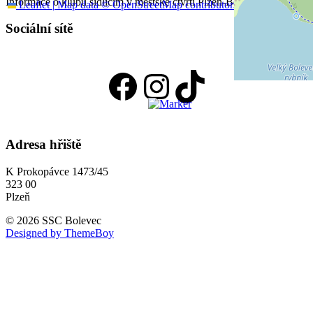
Informace o klubu sídlícím v městské čtvrti Plzeň-Bolevec
Leaflet
|
Map data ©
OpenStreetMap
contributors
Sociální sítě
Facebook
Instagram
TikTok
Adresa hřiště
K Prokopávce 1473/45
323 00
Plzeň
© 2026 SSC Bolevec
Designed by ThemeBoy