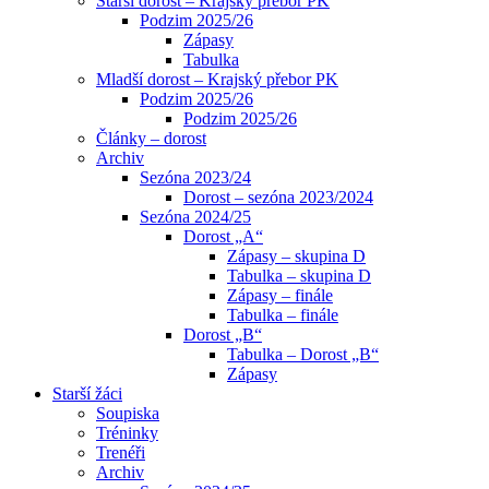
Starší dorost – Krajský přebor PK
Podzim 2025/26
Zápasy
Tabulka
Mladší dorost – Krajský přebor PK
Podzim 2025/26
Podzim 2025/26
Články – dorost
Archiv
Sezóna 2023/24
Dorost – sezóna 2023/2024
Sezóna 2024/25
Dorost „A“
Zápasy – skupina D
Tabulka – skupina D
Zápasy – finále
Tabulka – finále
Dorost „B“
Tabulka – Dorost „B“
Zápasy
Starší žáci
Soupiska
Tréninky
Trenéři
Archiv