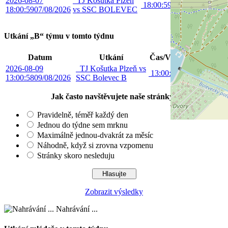
2026-08-07
TJ Košutka Plzeň
18:00:59
18:00
6.liga
18:00:59
07/08/2026
vs SSC BOLEVEC
PKFS
Utkání „B“ týmu v tomto týdnu
Datum
Utkání
Čas/Výsledek
Soutěž
2026-08-09
TJ Košutka Plzeň vs
9. liga
13:00:58
13:00
13:00:58
09/08/2026
SSC Bolevec B
MSM
Jak často navštěvujete naše stránky?
Pravidelně, téměř každý den
Jednou do týdne sem mrknu
Maximálně jednou-dvakrát za měsíc
Náhodně, když si zrovna vzpomenu
Stránky skoro nesleduju
Zobrazit výsledky
Nahrávání ...