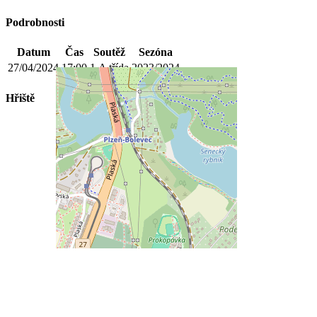
Podrobnosti
Datum
Čas
Soutěž
Sezóna
27/04/2024
17:00
1.A třída
2023/2024
Hřiště
Prokopávka Plzeň- UMT