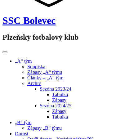
SSC Bolevec
Plzeňský fotbalový klub
„A“ tým
Soupiska
Zápasy „A“ týmu
Články – „A“ tým
Archiv
Sezóna 2023/24
Tabulka
Zápasy
Sezóna 2024/25
Zápasy
Tabulka
„B“ tým
Zápasy „B“ týmu
Dorost