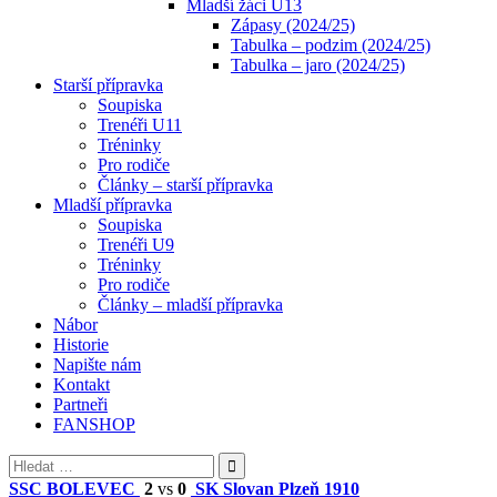
Mladší žáci U13
Zápasy (2024/25)
Tabulka – podzim (2024/25)
Tabulka – jaro (2024/25)
Starší přípravka
Soupiska
Trenéři U11
Tréninky
Pro rodiče
Články – starší přípravka
Mladší přípravka
Soupiska
Trenéři U9
Tréninky
Pro rodiče
Články – mladší přípravka
Nábor
Historie
Napište nám
Kontakt
Partneři
FANSHOP
Vyhledávání
SSC BOLEVEC
2
vs
0
SK Slovan Plzeň 1910