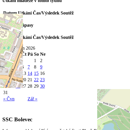
Utkání mládeže v tomto týdnu
Datum
Utkání
Čas/Výsledek
Soutěž
Poslední zápasy
Datum
Utkání
Čas/Výsledek
Soutěž
Srpen 2026
Po
Út
St
Čt
Pá
So
Ne
1
2
3
4
5
6
7
8
9
10
11
12
13
14
15
16
17
18
19
20
21
22
23
24
25
26
27
28
29
30
31
« Čvn
Zář »
SSC Bolevec