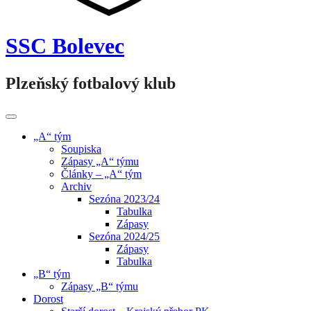
SSC Bolevec
Plzeňský fotbalový klub
„A“ tým
Soupiska
Zápasy „A“ týmu
Články – „A“ tým
Archiv
Sezóna 2023/24
Tabulka
Zápasy
Sezóna 2024/25
Zápasy
Tabulka
„B“ tým
Zápasy „B“ týmu
Dorost