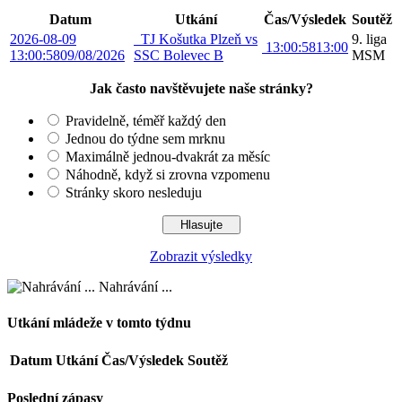
Datum
Utkání
Čas/Výsledek
Soutěž
2026-08-09
TJ Košutka Plzeň vs
9. liga
13:00:58
13:00
13:00:58
09/08/2026
SSC Bolevec B
MSM
Jak často navštěvujete naše stránky?
Pravidelně, téměř každý den
Jednou do týdne sem mrknu
Maximálně jednou-dvakrát za měsíc
Náhodně, když si zrovna vzpomenu
Stránky skoro nesleduju
Zobrazit výsledky
Nahrávání ...
Utkání mládeže v tomto týdnu
Datum
Utkání
Čas/Výsledek
Soutěž
Poslední zápasy