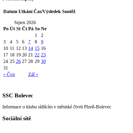
Datum
Utkání
Čas/Výsledek
Soutěž
Srpen 2026
Po
Út
St
Čt
Pá
So
Ne
1
2
3
4
5
6
7
8
9
10
11
12
13
14
15
16
17
18
19
20
21
22
23
24
25
26
27
28
29
30
31
« Čvn
Zář »
SSC Bolevec
Informace o klubu sídlícím v městské čtvrti Plzeň-Bolevec
Sociální sítě