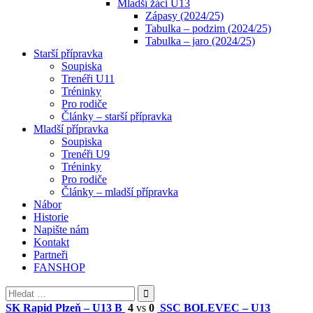
Mladší žáci U13
Zápasy (2024/25)
Tabulka – podzim (2024/25)
Tabulka – jaro (2024/25)
Starší přípravka
Soupiska
Trenéři U11
Tréninky
Pro rodiče
Články – starší přípravka
Mladší přípravka
Soupiska
Trenéři U9
Tréninky
Pro rodiče
Články – mladší přípravka
Nábor
Historie
Napište nám
Kontakt
Partneři
FANSHOP
Vyhledávání
SK Rapid Plzeň – U13 B
4
vs
0
SSC BOLEVEC – U13