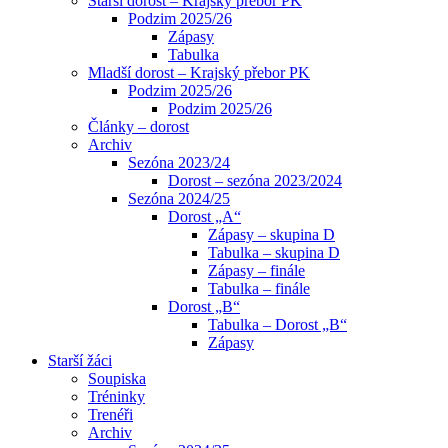
Starší dorost – Krajský přebor PK
Podzim 2025/26
Zápasy
Tabulka
Mladší dorost – Krajský přebor PK
Podzim 2025/26
Podzim 2025/26
Články – dorost
Archiv
Sezóna 2023/24
Dorost – sezóna 2023/2024
Sezóna 2024/25
Dorost „A“
Zápasy – skupina D
Tabulka – skupina D
Zápasy – finále
Tabulka – finále
Dorost „B“
Tabulka – Dorost „B“
Zápasy
Starší žáci
Soupiska
Tréninky
Trenéři
Archiv