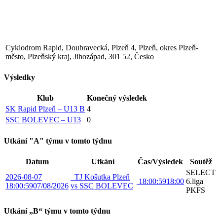
Cyklodrom Rapid, Doubravecká, Plzeň 4, Plzeň, okres Plzeň-
město, Plzeňský kraj, Jihozápad, 301 52, Česko
Výsledky
Klub
Konečný výsledek
SK Rapid Plzeň – U13 B
4
SSC BOLEVEC – U13
0
Utkání "A" týmu v tomto týdnu
Datum
Utkání
Čas/Výsledek
Soutěž
SELECT
2026-08-07
TJ Košutka Plzeň
18:00:59
18:00
6.liga
18:00:59
07/08/2026
vs SSC BOLEVEC
PKFS
Utkání „B“ týmu v tomto týdnu