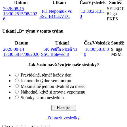
Datum
Utkání
Čas/Výsledek
Soutěž
2026-08-15
SELECT
FK Nepomuk vs
13:30:25
13:3
13:30:25
15/08/202
6.liga
SSC BOLEVEC
0
6
PKFS
Utkání „B“ týmu v tomto týdnu
Datum
Utkání
Čas/Výsledek
Soutěž
2026-08-14
SK Petřín Plzeň vs
18:30:58
18:3
9. liga
18:30:58
14/08/2026
SSC Bolevec B
0
MSM
Jak často navštěvujete naše stránky?
Pravidelně, téměř každý den
Jednou do týdne sem mrknu
Maximálně jednou-dvakrát za měsíc
Náhodně, když si zrovna vzpomenu
Stránky skoro nesleduju
Zobrazit výsledky