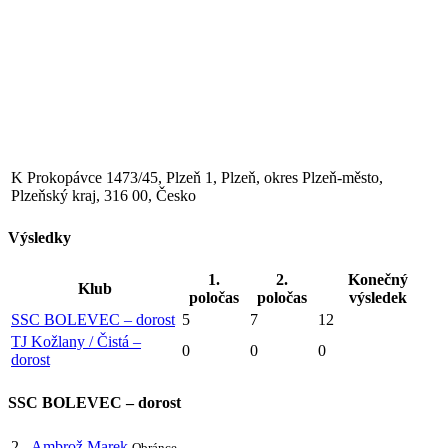
K Prokopávce 1473/45, Plzeň 1, Plzeň, okres Plzeň-město,
Plzeňský kraj, 316 00, Česko
Výsledky
1.
2.
Konečný
Klub
poločas
poločas
výsledek
SSC BOLEVEC – dorost
5
7
12
TJ Kožlany / Čistá –
0
0
0
dorost
SSC BOLEVEC – dorost
2
Ambrož Marek
Obránce