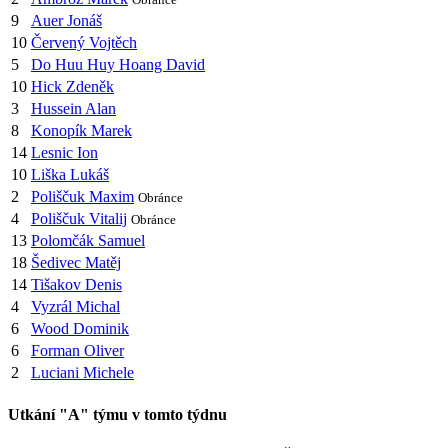
9
Auer Jonáš
10
Červený Vojtěch
5
Do Huu Huy Hoang David
10
Hick Zdeněk
3
Hussein Alan
8
Konopík Marek
14
Lesnic Ion
10
Liška Lukáš
2
Poliščuk Maxim
Obránce
4
Poliščuk Vitalij
Obránce
13
Polomčák Samuel
18
Šedivec Matěj
14
Tišakov Denis
4
Vyzrál Michal
6
Wood Dominik
6
Forman Oliver
2
Luciani Michele
Utkání "A" týmu v tomto týdnu