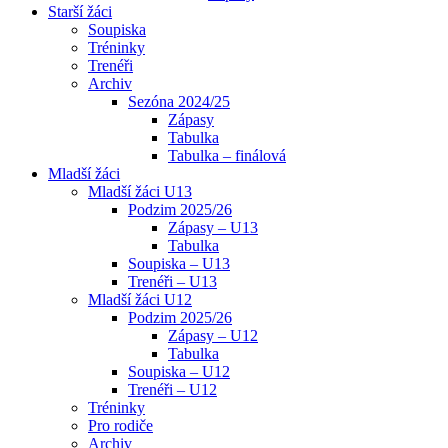
Starší žáci
Soupiska
Tréninky
Trenéři
Archiv
Sezóna 2024/25
Zápasy
Tabulka
Tabulka – finálová
Mladší žáci
Mladší žáci U13
Podzim 2025/26
Zápasy – U13
Tabulka
Soupiska – U13
Trenéři – U13
Mladší žáci U12
Podzim 2025/26
Zápasy – U12
Tabulka
Soupiska – U12
Trenéři – U12
Tréninky
Pro rodiče
Archiv