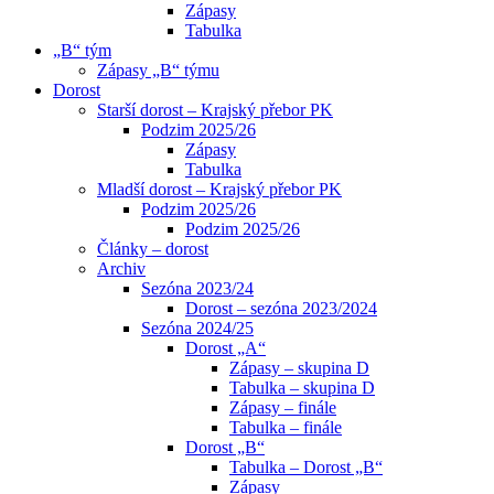
Zápasy
Tabulka
„B“ tým
Zápasy „B“ týmu
Dorost
Starší dorost – Krajský přebor PK
Podzim 2025/26
Zápasy
Tabulka
Mladší dorost – Krajský přebor PK
Podzim 2025/26
Podzim 2025/26
Články – dorost
Archiv
Sezóna 2023/24
Dorost – sezóna 2023/2024
Sezóna 2024/25
Dorost „A“
Zápasy – skupina D
Tabulka – skupina D
Zápasy – finále
Tabulka – finále
Dorost „B“
Tabulka – Dorost „B“
Zápasy