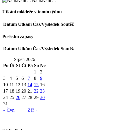
Nahrávání ...
Utkání mládeže v tomto týdnu
Datum
Utkání
Čas/Výsledek
Soutěž
Poslední zápasy
Datum
Utkání
Čas/Výsledek
Soutěž
Srpen 2026
Po
Út
St
Čt
Pá
So
Ne
1
2
3
4
5
6
7
8
9
10
11
12
13
14
15
16
17
18
19
20
21
22
23
24
25
26
27
28
29
30
31
« Čvn
Zář »