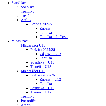
Starší žáci
Soupiska
Tréninky
Trenéři
Archiv
Sezóna 2024/25
Zápasy
Tabulka
Tabulka – finálová
Mladší žáci
Mladší žáci U13
Podzim 2025/26
Zápasy – U13
Tabulka
Soupiska – U13
Trenéři – U13
Mladší žáci U12
Podzim 2025/26
Zápasy – U12
Tabulka
Soupiska – U12
Trenéři – U12
Tréninky
Pro rodiče
Archiv