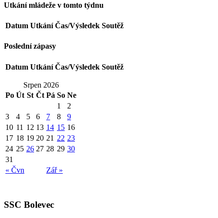
Utkání mládeže v tomto týdnu
Datum
Utkání
Čas/Výsledek
Soutěž
Poslední zápasy
Datum
Utkání
Čas/Výsledek
Soutěž
Srpen 2026
Po
Út
St
Čt
Pá
So
Ne
1
2
3
4
5
6
7
8
9
10
11
12
13
14
15
16
17
18
19
20
21
22
23
24
25
26
27
28
29
30
31
« Čvn
Zář »
SSC Bolevec