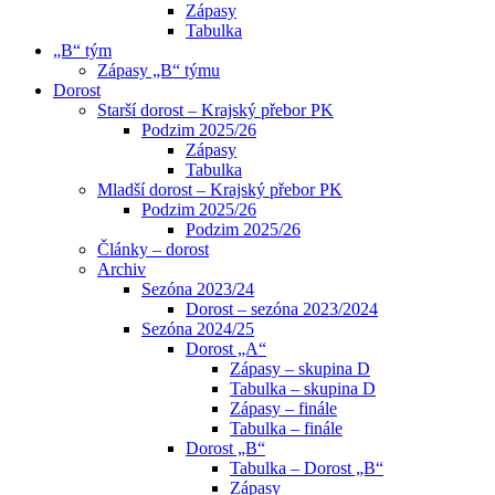
Zápasy
Tabulka
„B“ tým
Zápasy „B“ týmu
Dorost
Starší dorost – Krajský přebor PK
Podzim 2025/26
Zápasy
Tabulka
Mladší dorost – Krajský přebor PK
Podzim 2025/26
Podzim 2025/26
Články – dorost
Archiv
Sezóna 2023/24
Dorost – sezóna 2023/2024
Sezóna 2024/25
Dorost „A“
Zápasy – skupina D
Tabulka – skupina D
Zápasy – finále
Tabulka – finále
Dorost „B“
Tabulka – Dorost „B“
Zápasy