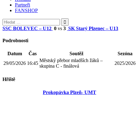
Partneři
FANSHOP
Vyhledávání
SSC BOLEVEC – U12
0
vs
3
SK Starý Plzenec – U13
Podrobnosti
Datum
Čas
Soutěž
Sezóna
Městský přebor mladších žáků –
29/05/2026
16:45
2025/2026
skupina C - finálová
Hřiště
Prokopávka Plzeň- UMT