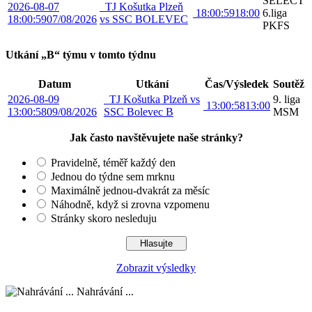
SELECT
2026-08-07
TJ Košutka Plzeň
18:00:59
18:00
6.liga
18:00:59
07/08/2026
vs SSC BOLEVEC
PKFS
Utkání „B“ týmu v tomto týdnu
Datum
Utkání
Čas/Výsledek
Soutěž
2026-08-09
TJ Košutka Plzeň vs
9. liga
13:00:58
13:00
13:00:58
09/08/2026
SSC Bolevec B
MSM
Jak často navštěvujete naše stránky?
Pravidelně, téměř každý den
Jednou do týdne sem mrknu
Maximálně jednou-dvakrát za měsíc
Náhodně, když si zrovna vzpomenu
Stránky skoro nesleduju
Zobrazit výsledky
Nahrávání ...