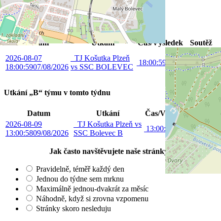
Kožnar Matěj
Utkání "A" týmu v tomto týdnu
Datum
Utkání
Čas/Výsledek
Soutěž
SELECT
2026-08-07
TJ Košutka Plzeň
18:00:59
18:00
6.liga
18:00:59
07/08/2026
vs SSC BOLEVEC
PKFS
Utkání „B“ týmu v tomto týdnu
Datum
Utkání
Čas/Výsledek
Soutěž
2026-08-09
TJ Košutka Plzeň vs
9. liga
13:00:58
13:00
13:00:58
09/08/2026
SSC Bolevec B
MSM
Jak často navštěvujete naše stránky?
Pravidelně, téměř každý den
Jednou do týdne sem mrknu
Maximálně jednou-dvakrát za měsíc
Náhodně, když si zrovna vzpomenu
Stránky skoro nesleduju