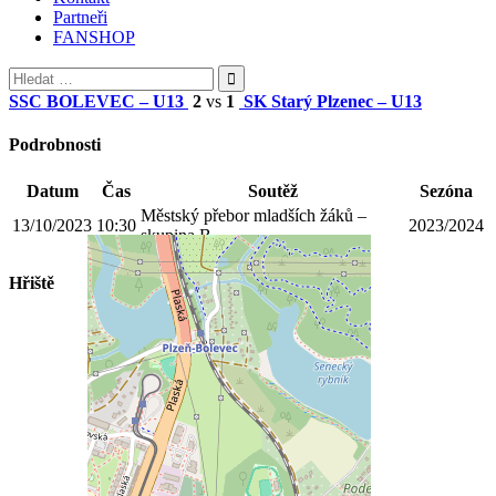
Partneři
FANSHOP
Vyhledávání
SSC BOLEVEC – U13
2
vs
1
SK Starý Plzenec – U13
Podrobnosti
Datum
Čas
Soutěž
Sezóna
Městský přebor mladších žáků –
13/10/2023
10:30
2023/2024
skupina B
Hřiště
Prokopávka Plzeň- UMT