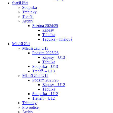
Starší žáci
Soupiska
Tréninky
Trenéři
Archiv
Sezóna 2024/25
Zápasy
Tabulka
Tabulka – finálová
Mladší žáci
Mladší žáci U13
Podzim 2025/26
Zápasy – U13
Tabulka
Soupiska – U13
Trenéři – U13
Mladší žáci U12
Podzim 2025/26
Zápasy – U12
Tabulka
Soupiska – U12
Trenéři – U12
Tréninky
Pro rodiče
Archiv