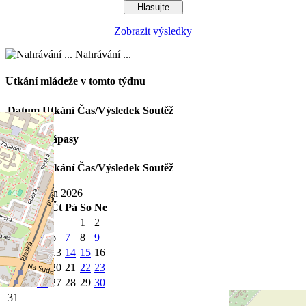
Zobrazit výsledky
Nahrávání ...
Utkání mládeže v tomto týdnu
Datum
Utkání
Čas/Výsledek
Soutěž
Poslední zápasy
Datum
Utkání
Čas/Výsledek
Soutěž
Srpen 2026
Po
Út
St
Čt
Pá
So
Ne
1
2
3
4
5
6
7
8
9
10
11
12
13
14
15
16
17
18
19
20
21
22
23
24
25
26
27
28
29
30
31