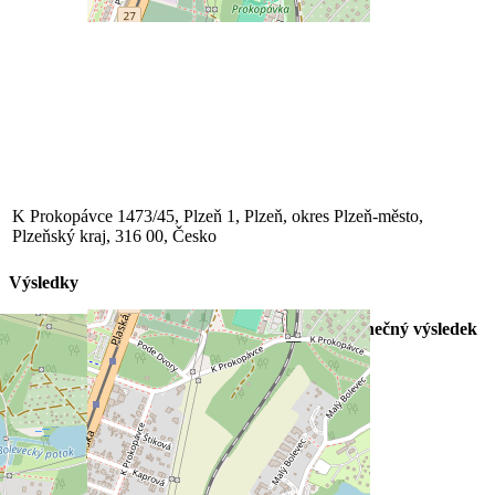
K Prokopávce 1473/45, Plzeň 1, Plzeň, okres Plzeň-město,
Plzeňský kraj, 316 00, Česko
Výsledky
Klub
1. poločas
2. poločas
Konečný výsledek
SSC BOLEVEC – U13
0
2
2
SK Starý Plzenec – U13
0
1
1
SSC BOLEVEC – U13
Duffek Jan