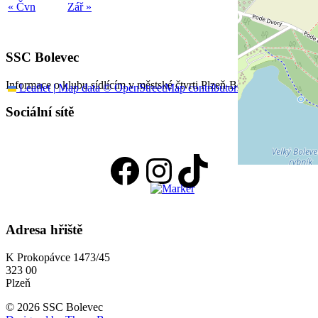
« Čvn
Zář »
SSC Bolevec
Informace o klubu sídlícím v městské čtvrti Plzeň-Bolevec
Leaflet
|
Map data ©
OpenStreetMap
contributors
Sociální sítě
Facebook
Instagram
TikTok
Adresa hřiště
K Prokopávce 1473/45
323 00
Plzeň
© 2026 SSC Bolevec