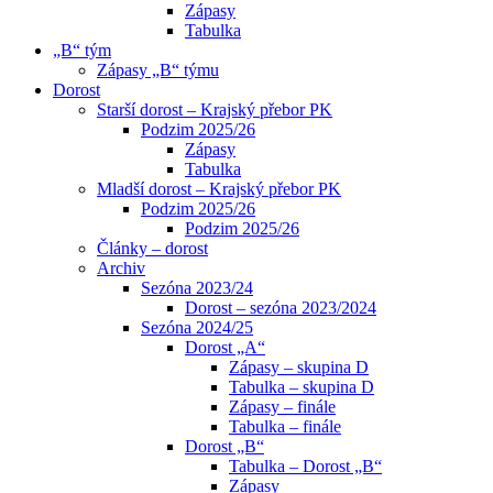
Zápasy
Tabulka
„B“ tým
Zápasy „B“ týmu
Dorost
Starší dorost – Krajský přebor PK
Podzim 2025/26
Zápasy
Tabulka
Mladší dorost – Krajský přebor PK
Podzim 2025/26
Podzim 2025/26
Články – dorost
Archiv
Sezóna 2023/24
Dorost – sezóna 2023/2024
Sezóna 2024/25
Dorost „A“
Zápasy – skupina D
Tabulka – skupina D
Zápasy – finále
Tabulka – finále
Dorost „B“
Tabulka – Dorost „B“
Zápasy