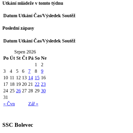
Utkání mládeže v tomto týdnu
Datum
Utkání
Čas/Výsledek
Soutěž
Poslední zápasy
Datum
Utkání
Čas/Výsledek
Soutěž
Srpen 2026
Po
Út
St
Čt
Pá
So
Ne
1
2
3
4
5
6
7
8
9
10
11
12
13
14
15
16
17
18
19
20
21
22
23
24
25
26
27
28
29
30
31
« Čvn
Zář »
SSC Bolevec