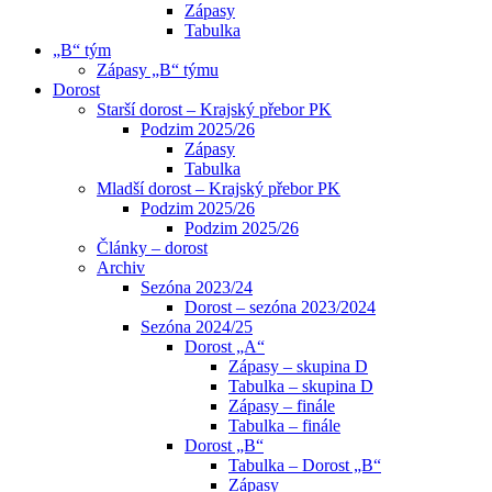
Zápasy
Tabulka
„B“ tým
Zápasy „B“ týmu
Dorost
Starší dorost – Krajský přebor PK
Podzim 2025/26
Zápasy
Tabulka
Mladší dorost – Krajský přebor PK
Podzim 2025/26
Podzim 2025/26
Články – dorost
Archiv
Sezóna 2023/24
Dorost – sezóna 2023/2024
Sezóna 2024/25
Dorost „A“
Zápasy – skupina D
Tabulka – skupina D
Zápasy – finále
Tabulka – finále
Dorost „B“
Tabulka – Dorost „B“
Zápasy