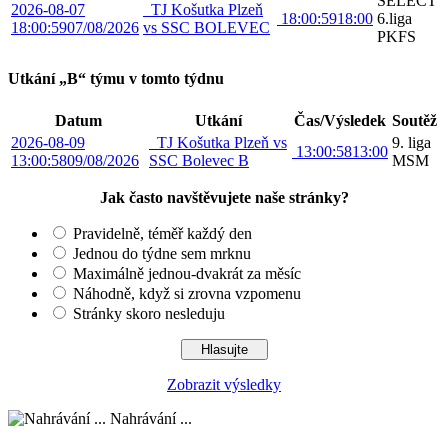
SELECT
2026-08-07
TJ Košutka Plzeň
18:00:59
18:00
6.liga
18:00:59
07/08/2026
vs SSC BOLEVEC
PKFS
Utkání „B“ týmu v tomto týdnu
Datum
Utkání
Čas/Výsledek
Soutěž
2026-08-09
TJ Košutka Plzeň vs
9. liga
13:00:58
13:00
13:00:58
09/08/2026
SSC Bolevec B
MSM
Jak často navštěvujete naše stránky?
Pravidelně, téměř každý den
Jednou do týdne sem mrknu
Maximálně jednou-dvakrát za měsíc
Náhodně, když si zrovna vzpomenu
Stránky skoro nesleduju
Zobrazit výsledky
Nahrávání ...