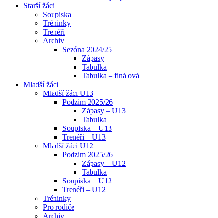
Starší žáci
Soupiska
Tréninky
Trenéři
Archiv
Sezóna 2024/25
Zápasy
Tabulka
Tabulka – finálová
Mladší žáci
Mladší žáci U13
Podzim 2025/26
Zápasy – U13
Tabulka
Soupiska – U13
Trenéři – U13
Mladší žáci U12
Podzim 2025/26
Zápasy – U12
Tabulka
Soupiska – U12
Trenéři – U12
Tréninky
Pro rodiče
Archiv