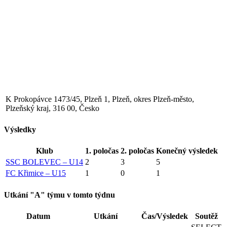
K Prokopávce 1473/45, Plzeň 1, Plzeň, okres Plzeň-město,
Plzeňský kraj, 316 00, Česko
Výsledky
Klub
1. poločas
2. poločas
Konečný výsledek
SSC BOLEVEC – U14
2
3
5
FC Křimice – U15
1
0
1
Utkání "A" týmu v tomto týdnu
Datum
Utkání
Čas/Výsledek
Soutěž