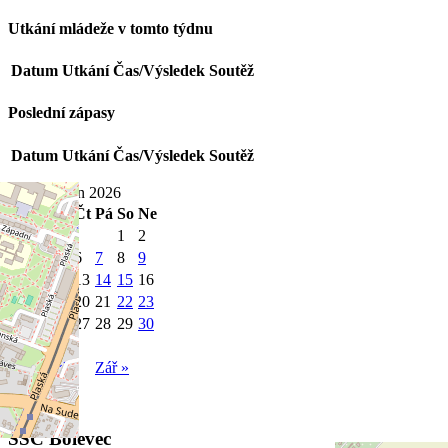
Utkání mládeže v tomto týdnu
Datum
Utkání
Čas/Výsledek
Soutěž
Poslední zápasy
Datum
Utkání
Čas/Výsledek
Soutěž
Srpen 2026
Po
Út
St
Čt
Pá
So
Ne
1
2
3
4
5
6
7
8
9
10
11
12
13
14
15
16
17
18
19
20
21
22
23
24
25
26
27
28
29
30
31
« Čvn
Zář »
SSC Bolevec