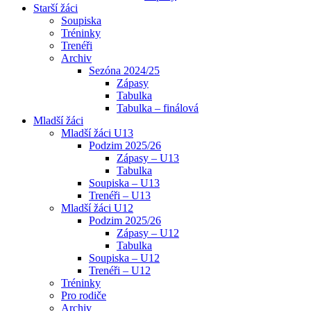
Starší žáci
Soupiska
Tréninky
Trenéři
Archiv
Sezóna 2024/25
Zápasy
Tabulka
Tabulka – finálová
Mladší žáci
Mladší žáci U13
Podzim 2025/26
Zápasy – U13
Tabulka
Soupiska – U13
Trenéři – U13
Mladší žáci U12
Podzim 2025/26
Zápasy – U12
Tabulka
Soupiska – U12
Trenéři – U12
Tréninky
Pro rodiče
Archiv