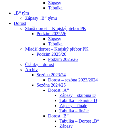
Zápasy
Tabulka
„B“ tým
Zápasy „B“ týmu
Dorost
Starší dorost – Krajský přebor PK
Podzim 2025/26
Zápasy
Tabulka
Mladší dorost – Krajský přebor PK
Podzim 2025/26
Podzim 2025/26
Články – dorost
Archiv
Sezóna 2023/24
Dorost – sezóna 2023/2024
Sezóna 2024/25
Dorost „A“
Zápasy – skupina D
Tabulka – skupina D
Zápasy – finále
Tabulka – finále
Dorost „B“
Tabulka – Dorost „B“
Zápasy