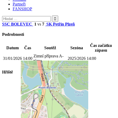
Partneři
FANSHOP
Vyhledávání
SSC BOLEVEC
1
vs
7
SK Petřín Plzeň
Podrobnosti
Čas začátku
Datum
Čas
Soutěž
Sezóna
zápasu
Zimní příprava A-
31/01/2026
14:00
2025/2026
14:00
týmu
Hřiště
Prokopávka Plzeň- UMT