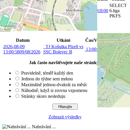
SELECT
2026-08-07
TJ Košutka Plzeň
18:00:59
18:00
6.liga
18:00:59
07/08/2026
vs SSC BOLEVEC
PKFS
Utkání „B“ týmu v tomto týdnu
Datum
Utkání
Čas/Výsledek
Soutěž
2026-08-09
TJ Košutka Plzeň vs
9. liga
13:00:58
13:00
13:00:58
09/08/2026
SSC Bolevec B
MSM
Jak často navštěvujete naše stránky?
Pravidelně, téměř každý den
Jednou do týdne sem mrknu
Maximálně jednou-dvakrát za měsíc
Náhodně, když si zrovna vzpomenu
Stránky skoro nesleduju
Zobrazit výsledky
Nahrávání ...