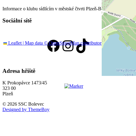
Informace o klubu sídlícím v městské čtvrti Plzeň-Bolevec
Sociální sítě
Facebook
Instagram
TikTok
Leaflet
|
Map data ©
OpenStreetMap
contributors
Adresa hřiště
K Prokopávce 1473/45
323 00
Plzeň
© 2026 SSC Bolevec
Designed by ThemeBoy