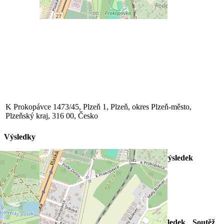
K Prokopávce 1473/45, Plzeň 1, Plzeň, okres Plzeň-město,
Plzeňský kraj, 316 00, Česko
Výsledky
Klub
1. poločas
2. poločas
Konečný výsledek
SSC BOLEVEC
1
0
1
SK Petřín Plzeň
4
3
7
Utkání "A" týmu v tomto týdnu
Datum
Utkání
Čas/Výsledek
Soutěž