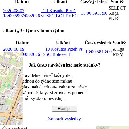
Datum
Utkání
Čas/Výsledek
Soutěž
SELECT
2026-08-07
TJ Košutka Plzeň
18:00:59
18:00
6.liga
18:00:59
07/08/2026
vs SSC BOLEVEC
PKFS
Utkání „B“ týmu v tomto týdnu
Datum
Utkání
Čas/Výsledek
Soutěž
2026-08-09
TJ Košutka Plzeň vs
9. liga
13:00:58
13:00
13:00:58
09/08/2026
SSC Bolevec B
MSM
Jak často navštěvujete naše stránky?
Pravidelně, téměř každý den
Jednou do týdne sem mrknu
Maximálně jednou-dvakrát za měsíc
Náhodně, když si zrovna vzpomenu
Stránky skoro nesleduju
Zobrazit výsledky