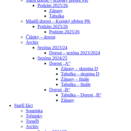
Starší dorost – Krajský přebor PK
Podzim 2025/26
Zápasy
Tabulka
Mladší dorost – Krajský přebor PK
Podzim 2025/26
Podzim 2025/26
Články – dorost
Archiv
Sezóna 2023/24
Dorost – sezóna 2023/2024
Sezóna 2024/25
Dorost „A“
Zápasy – skupina D
Tabulka – skupina D
Zápasy – finále
Tabulka – finále
Dorost „B“
Tabulka – Dorost „B“
Zápasy
Starší žáci
Soupiska
Tréninky
Trenéři
Archiv