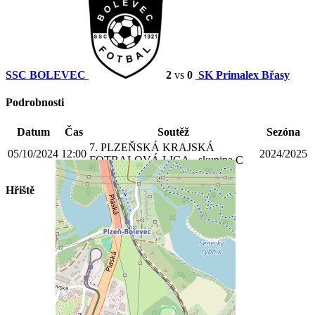
SSC BOLEVEC
2
vs
0
SK Primalex Břasy
Podrobnosti
Datum
Čas
Soutěž
Sezóna
7. PLZEŇSKÁ KRAJSKÁ
05/10/2024
12:00
2024/2025
FOTBALOVÁ LIGA - skupina C
Hřiště
Prokopávka Plzeň- UMT