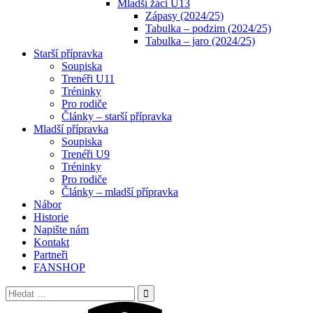
Mladší žáci U13
Zápasy (2024/25)
Tabulka – podzim (2024/25)
Tabulka – jaro (2024/25)
Starší přípravka
Soupiska
Trenéři U11
Tréninky
Pro rodiče
Články – starší přípravka
Mladší přípravka
Soupiska
Trenéři U9
Tréninky
Pro rodiče
Články – mladší přípravka
Nábor
Historie
Napište nám
Kontakt
Partneři
FANSHOP
Vyhledávání