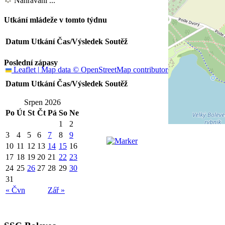
Nahrávání ...
Utkání mládeže v tomto týdnu
Datum
Utkání
Čas/Výsledek
Soutěž
Poslední zápasy
Leaflet
|
Map data ©
OpenStreetMap
contributors
Datum
Utkání
Čas/Výsledek
Soutěž
Srpen 2026
Po
Út
St
Čt
Pá
So
Ne
1
2
3
4
5
6
7
8
9
10
11
12
13
14
15
16
17
18
19
20
21
22
23
24
25
26
27
28
29
30
31
« Čvn
Zář »