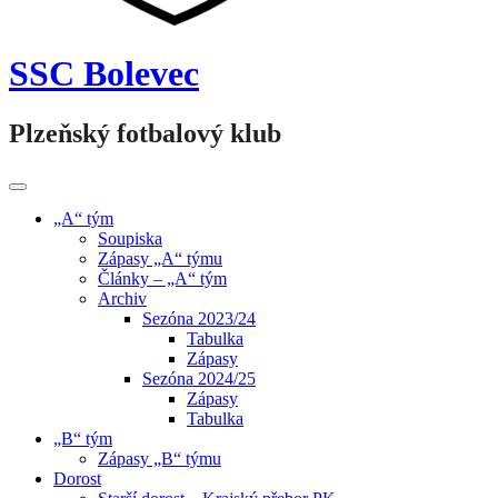
SSC Bolevec
Plzeňský fotbalový klub
„A“ tým
Soupiska
Zápasy „A“ týmu
Články – „A“ tým
Archiv
Sezóna 2023/24
Tabulka
Zápasy
Sezóna 2024/25
Zápasy
Tabulka
„B“ tým
Zápasy „B“ týmu
Dorost