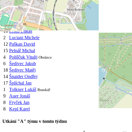
7
Dejmek Karel
3
Hibler Jan
4
Humpál David
21
Jaroš Jakub
10
Liška Lukáš
2
Luciani Michele
12
Paškan David
15
Pelnář Michal
4
Poliščuk Vitalij
Obránce
6
Šedivec Jakub
18
Šedivec Matěj
14
Šnaider Ondřej
17
Šplíchal Jan
1
Tolkner Lukáš
Brankář
9
Auer Jonáš
8
Fryček Jan
8
Kepl Karel
Utkání "A" týmu v tomto týdnu