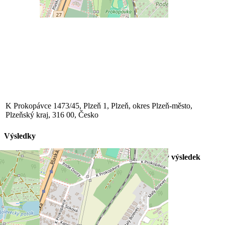
K Prokopávce 1473/45, Plzeň 1, Plzeň, okres Plzeň-město,
Plzeňský kraj, 316 00, Česko
Výsledky
Klub
1. poločas
2. poločas
Konečný výsledek
SSC BOLEVEC
1
1
2
SK Primalex Břasy
0
0
0
SSC BOLEVEC
9
Bublík Michal
Záložník