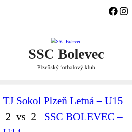
Skip
Face
In
to
content
SSC Bolevec
Plzeňský fotbalový klub
TJ Sokol Plzeň Letná – U15
2
vs
2
SSC BOLEVEC –