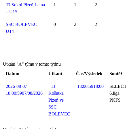
TJ Sokol Plzeň Letná
1
1
2
– U15
SSC BOLEVEC –
0
2
2
U14
Utkání "A" týmu v tomto týdnu
Datum
Utkání
Čas/Výsledek
Soutěž
2026-08-07
TJ
18:00:59
18:00
SELECT
18:00:59
07/08/2026
Košutka
6.liga
Plzeň vs
PKFS
SSC
BOLEVEC