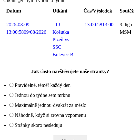
Utkání „B“ týmu v tomto týdnu
Datum
Utkání
Čas/Výsledek
Soutěž
2026-08-09
TJ
13:00:58
13:00
9. liga
13:00:58
09/08/2026
Košutka
MSM
Plzeň vs
SSC
Bolevec B
Jak často navštěvujete naše stránky?
Pravidelně, téměř každý den
Jednou do týdne sem mrknu
Maximálně jednou-dvakrát za měsíc
Náhodně, když si zrovna vzpomenu
Stránky skoro nesleduju