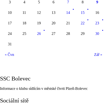
3
4
5
6
7
8
9
10
11
12
13
14
15
16
17
18
19
20
21
22
23
24
25
26
27
28
29
30
31
« Čvn
Zář »
SSC Bolevec
Informace o klubu sídlícím v městské čtvrti Plzeň-Bolevec
Sociální sítě