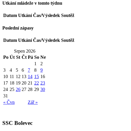
Utkání mládeže v tomto týdnu
Datum
Utkání
Čas/Výsledek
Soutěž
Poslední zápasy
Datum
Utkání
Čas/Výsledek
Soutěž
Srpen 2026
Po
Út
St
Čt
Pá
So
Ne
1
2
3
4
5
6
7
8
9
10
11
12
13
14
15
16
17
18
19
20
21
22
23
24
25
26
27
28
29
30
31
« Čvn
Zář »
SSC Bolevec