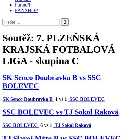
Partneři
FANSHOP
Vyhledávání
Soutěž:
7. PLZEŇSKÁ
KRAJSKÁ FOTBALOVÁ
LIGA - skupina C
SK Senco Doubravka B vs SSC
BOLEVEC
SK Senco Doubravka B
1
vs
1
SSC BOLEVEC
SSC BOLEVEC vs TJ Sokol Raková
SSC BOLEVEC
6
vs
1
TJ Sokol Raková
TJ Slavoj Mýto B vs SSC BOLEVEC