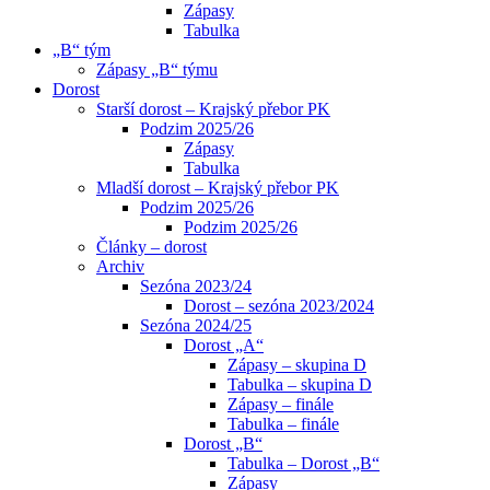
Zápasy
Tabulka
„B“ tým
Zápasy „B“ týmu
Dorost
Starší dorost – Krajský přebor PK
Podzim 2025/26
Zápasy
Tabulka
Mladší dorost – Krajský přebor PK
Podzim 2025/26
Podzim 2025/26
Články – dorost
Archiv
Sezóna 2023/24
Dorost – sezóna 2023/2024
Sezóna 2024/25
Dorost „A“
Zápasy – skupina D
Tabulka – skupina D
Zápasy – finále
Tabulka – finále
Dorost „B“
Tabulka – Dorost „B“
Zápasy