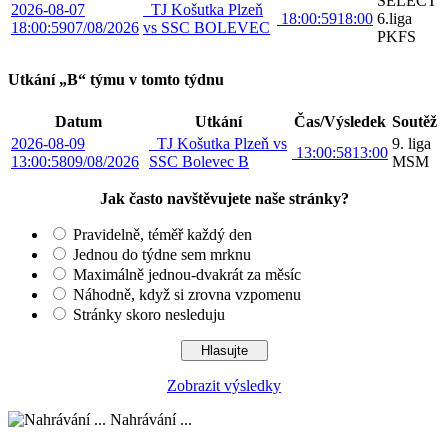
SELECT
2026-08-07
TJ Košutka Plzeň
18:00:59
18:00
6.liga
18:00:59
07/08/2026
vs SSC BOLEVEC
PKFS
Utkání „B“ týmu v tomto týdnu
Datum
Utkání
Čas/Výsledek
Soutěž
2026-08-09
TJ Košutka Plzeň vs
9. liga
13:00:58
13:00
13:00:58
09/08/2026
SSC Bolevec B
MSM
Jak často navštěvujete naše stránky?
Pravidelně, téměř každý den
Jednou do týdne sem mrknu
Maximálně jednou-dvakrát za měsíc
Náhodně, když si zrovna vzpomenu
Stránky skoro nesleduju
Zobrazit výsledky
Nahrávání ...