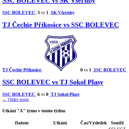
SSC BOLEVEC vs SK Všeruby
SSC BOLEVEC
3
vs
1
SK Všeruby
TJ Čechie Příkosice vs SSC BOLEVEC
TJ Čechie Příkosice
0
vs
1
SSC BOLEVEC
SSC BOLEVEC vs TJ Sokol Plasy
SSC BOLEVEC
6
vs
0
TJ Sokol Plasy
Posts
←
Older posts
navigation
Utkání "A" týmu v tomto týdnu
Datum
Utkání
Čas/Výsledek
Soutěž