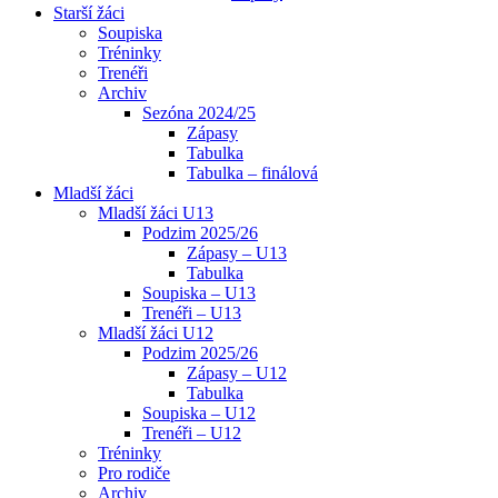
Starší žáci
Soupiska
Tréninky
Trenéři
Archiv
Sezóna 2024/25
Zápasy
Tabulka
Tabulka – finálová
Mladší žáci
Mladší žáci U13
Podzim 2025/26
Zápasy – U13
Tabulka
Soupiska – U13
Trenéři – U13
Mladší žáci U12
Podzim 2025/26
Zápasy – U12
Tabulka
Soupiska – U12
Trenéři – U12
Tréninky
Pro rodiče
Archiv