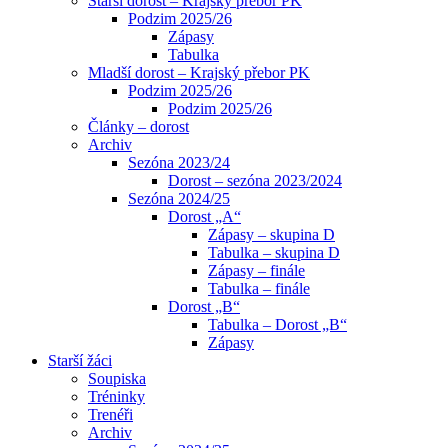
Starší dorost – Krajský přebor PK
Podzim 2025/26
Zápasy
Tabulka
Mladší dorost – Krajský přebor PK
Podzim 2025/26
Podzim 2025/26
Články – dorost
Archiv
Sezóna 2023/24
Dorost – sezóna 2023/2024
Sezóna 2024/25
Dorost „A“
Zápasy – skupina D
Tabulka – skupina D
Zápasy – finále
Tabulka – finále
Dorost „B“
Tabulka – Dorost „B“
Zápasy
Starší žáci
Soupiska
Tréninky
Trenéři
Archiv