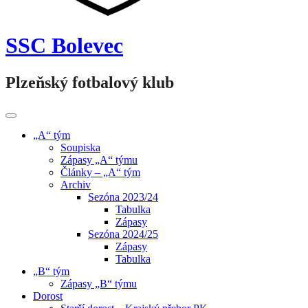
SSC Bolevec
Plzeňský fotbalový klub
„A“ tým
Soupiska
Zápasy „A“ týmu
Články – „A“ tým
Archiv
Sezóna 2023/24
Tabulka
Zápasy
Sezóna 2024/25
Zápasy
Tabulka
„B“ tým
Zápasy „B“ týmu
Dorost