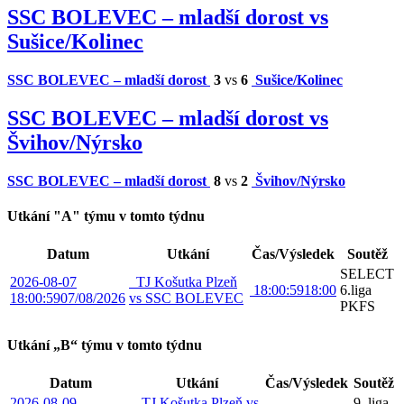
SSC BOLEVEC – mladší dorost vs
Sušice/Kolinec
SSC BOLEVEC – mladší dorost
3
vs
6
Sušice/Kolinec
SSC BOLEVEC – mladší dorost vs
Švihov/Nýrsko
SSC BOLEVEC – mladší dorost
8
vs
2
Švihov/Nýrsko
Utkání "A" týmu v tomto týdnu
Datum
Utkání
Čas/Výsledek
Soutěž
SELECT
2026-08-07
TJ Košutka Plzeň
18:00:59
18:00
6.liga
18:00:59
07/08/2026
vs SSC BOLEVEC
PKFS
Utkání „B“ týmu v tomto týdnu
Datum
Utkání
Čas/Výsledek
Soutěž
2026-08-09
TJ Košutka Plzeň vs
9. liga