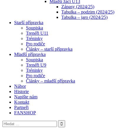
Mladší žáci U13
Zápasy (2024/25)
Tabulka – podzim (2024/25)
Tabulka – jaro (2024/25)
Starší přípravka
Soupiska
Trenéři U11
Tréninky
Pro rodiče
Články – starší přípravka
Mladší přípravka
Soupiska
Trenéři U9
Tréninky
Pro rodiče
Články – mladší přípravka
Nábor
Historie
Napište nám
Kontakt
Partneři
FANSHOP
Vyhledávání