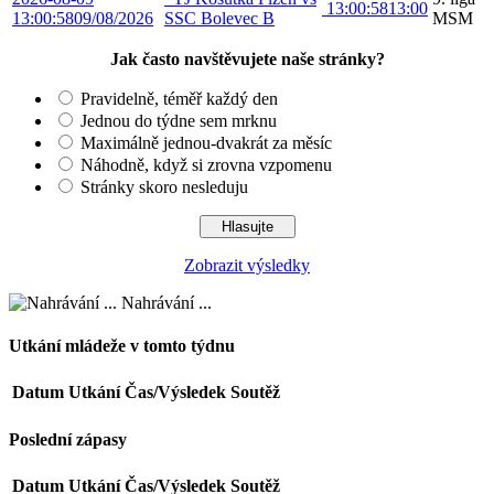
13:00:58
13:00
13:00:58
09/08/2026
SSC Bolevec B
MSM
Jak často navštěvujete naše stránky?
Pravidelně, téměř každý den
Jednou do týdne sem mrknu
Maximálně jednou-dvakrát za měsíc
Náhodně, když si zrovna vzpomenu
Stránky skoro nesleduju
Zobrazit výsledky
Nahrávání ...
Utkání mládeže v tomto týdnu
Datum
Utkání
Čas/Výsledek
Soutěž
Poslední zápasy
Datum
Utkání
Čas/Výsledek
Soutěž