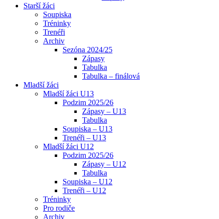
Starší žáci
Soupiska
Tréninky
Trenéři
Archiv
Sezóna 2024/25
Zápasy
Tabulka
Tabulka – finálová
Mladší žáci
Mladší žáci U13
Podzim 2025/26
Zápasy – U13
Tabulka
Soupiska – U13
Trenéři – U13
Mladší žáci U12
Podzim 2025/26
Zápasy – U12
Tabulka
Soupiska – U12
Trenéři – U12
Tréninky
Pro rodiče
Archiv