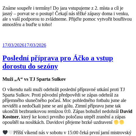
Známe soupeře i termíny! Do jara vstupujeme z 2. místa a cíl je
jasný – porvat se o postup! Čekají nás těžké zápasy doma i venku,
ale s vaší podporou to zvládneme. Přijďte pomoc vytvořit bouřlivou
atmosféru a buďte u toho!
17/03/2026
17/03/2026
Poslední příprava pro Áčko a vstup
dorostu do sezóny
Muži „A“ vs TJ Sparta Sulkov
O víkendu naši muži odehráli poslední přípravné utkání proti TJ
Sparta Sulkov. Proti původní předpovědi se zápas odehrál za
příjemného slunečného počasí. Moc pohledného fotbalu jsme ale
neviděli a nedočkali jsme se ani gólu. Zimní přípravu jsme tak
ukončili bezbrankovou remízou 0:0. Zápas bohužel nedohrál
David
Kostner
, který ke konci prvního poločasu utrpěl zranění a zápas
opouštěl na nosítkách. Davidovi přejeme brzké uzdravení
Příští víkend nás v sobotu v 15:00 čeká první jarní mistrovský