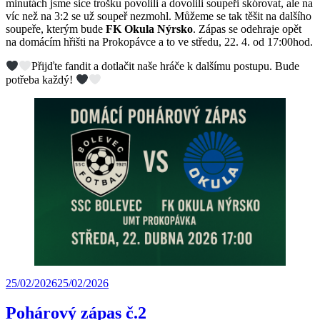
minutách jsme sice trošku povolili a dovolili soupeři skórovat, ale na
víc než na 3:2 se už soupeř nezmohl. Můžeme se tak těšit na dalšího
soupeře, kterým bude
FK Okula Nýrsko
. Zápas se odehraje opět
na domácím hřišti na Prokopávce a to ve středu, 22. 4. od 17:00hod.
Přijďte fandit a dotlačit naše hráče k dalšímu postupu. Bude
potřeba každý!
25/02/2026
25/02/2026
Pohárový zápas č.2