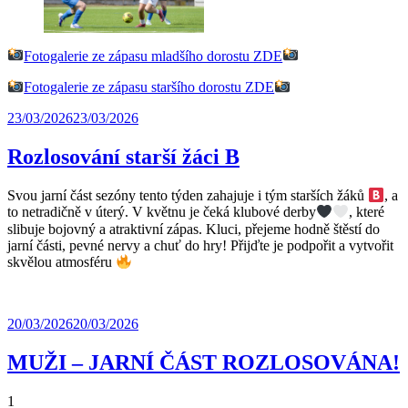
Fotogalerie ze zápasu mladšího dorostu ZDE
Fotogalerie ze zápasu staršího dorostu ZDE
23/03/2026
23/03/2026
Rozlosování starší žáci B
Svou jarní část sezóny tento týden zahajuje i tým starších žáků
, a
to netradičně v úterý. V květnu je čeká klubové derby
, které
slibuje bojovný a atraktivní zápas. Kluci, přejeme hodně štěstí do
jarní části, pevné nervy a chuť do hry! Přijďte je podpořit a vytvořit
skvělou atmosféru
20/03/2026
20/03/2026
MUŽI – JARNÍ ČÁST ROZLOSOVÁNA!
1