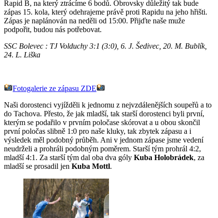
Rapid B, na který ztrácíme 6 bodů. Obrovsky důležitý tak bude
zápas 15. kola, který odehrajeme právě proti Rapidu na jeho hřišti.
Zápas je naplánován na neděli od 15:00. Přijďte naše muže
podpořit, budou nás potřebovat.
SSC Bolevec : TJ Volduchy 3:1 (3:0), 6. J. Šedivec, 20. M. Bublík,
24. L. Liška
Fotogalerie ze zápasu ZDE
Naši dorostenci vyjížděli k jednomu z nejvzdálenějších soupeřů a to
do Tachova. Přesto, že jak mladší, tak starší dorostenci byli první,
kterým se podařilo v prvním poločase skórovat a u obou skončil
první poločas slibně 1:0 pro naše kluky, tak zbytek zápasu a i
výsledek měl podobný průběh. Ani v jednom zápase jsme vedení
neudrželi a prohráli podobným poměrem. Starší tým prohrál 4:2,
mladší 4:1. Za starší tým dal oba dva góly
Kuba Holobrádek
, za
mladší se prosadil jen
Kuba Mottl
.