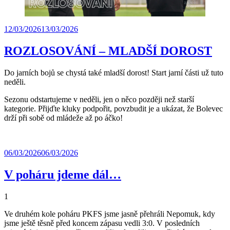
12/03/2026
13/03/2026
ROZLOSOVÁNÍ – MLADŠÍ DOROST
Do jarních bojů se chystá také mladší dorost! Start jarní části už tuto
neděli.
Sezonu odstartujeme v neděli, jen o něco později než starší
kategorie. Přijďte kluky podpořit, povzbudit je a ukázat, že Bolevec
drží při sobě od mládeže až po áčko!
06/03/2026
06/03/2026
V poháru jdeme dál…
1
Ve druhém kole poháru PKFS jsme jasně přehráli Nepomuk, kdy
jsme ještě těsně před koncem zápasu vedli 3:0. V posledních