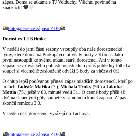
zápas. Doma se utkáme s TJ Volduchy. Všichni povinně na
značkách!
Fotogalerie ze zápasu ZDE
Dorost vs TJ Křimice
V neděli do jarní části sezóny vstoupily oba naše dorostenecké
týmy, které doma na Prokopávce přivítaly hosty z Křimic. Jako
první nastoupili ke svému utkání starší dorostenci. Ani v tomto
zápasu se z diváckého pohledu nejednalo o příliš pohledný fotbal a
soupeř si víceméně zaslouženě odváží 3 body za vítězství 0:1.
O chlup lepší podívanou přinesl zápas mladších dorostenců, kteří po
trefách
Tadeáše Maříka
(7.),
Michala Trnky
(56.) a
Jakuba
Mottla
(75.) ještě v 83. minutě vedli 3:1. O cenné body přišli až
dvěma slepenými góly soupeře v samotném konci zápasu. Zápas
skončil remízou 3:3.
V neděli naši dorostenci vyrážejí do Tachova.
Fotogalerie ze zápasu ZDE