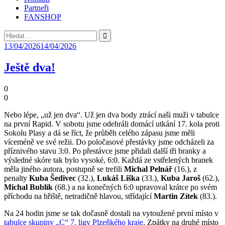
Partneři
FANSHOP
Vyhledávání
13/04/2026
14/04/2026
Ještě dva!
0
0
Nebo lépe, „už jen dva“. Už jen dva body ztrácí naši muži v tabulce
na první Rapid. V sobotu jsme odehráli domácí utkání 17. kola proti
Sokolu Plasy a dá se říct, že průběh celého zápasu jsme měli
víceméně ve své režii. Do poločasové přestávky jsme odcházeli za
příznivého stavu 3:0. Po přestávce jsme přidali další tři branky a
výsledné skóre tak bylo vysoké, 6:0. Každá ze vstřelených branek
měla jiného autora, postupně se trefili
Michal Pelnář
(16.), z
penalty
Kuba Šedivec
(32.),
Lukáš Liška
(33.),
Kuba Jaroš
(62.),
Michal Bublík
(68.) a na konečných 6:0 upravoval krátce po svém
příchodu na hřiště, netradičně hlavou, střídající
Martin Zítek
(83.).
Na 24 hodin jsme se tak dočasně dostali na vytoužené první místo v
tabulce skupiny „C“ 7. ligy Plzeňkého kraje
. Zpátky na druhé místo