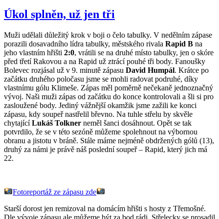
Úkol splněn, už jen tři
Muži udělali důležitý krok v boji o čelo tabulky. V nedělním zápase
porazili dosavadního lídra tabulky, městského rivala
Rapid B
na
jeho vlastním hřišti
2:0
, vrátili se na druhé místo tabulky, jen o skóre
před třetí Rakovou a na Rapid už ztrácí pouhé tři body. Fanoušky
Bolevec rozjásal už v 9. minutě zápasu
David Humpál
. Krátce po
začátku druhého poločasu jsme se mohli radovat podruhé, díky
vlastnímu gólu Klimeše. Zápas měl poměrně nečekaně jednoznačný
vývoj. Naši muži zápas od začátku do konce kontrolovali a šli si pro
zasloužené body. Jediný vážnější okamžik jsme zažili ke konci
zápasu, kdy soupeř nastřelil břevno. Na tuhle střelu by skvěle
chytající
Lukáš Tolkner
neměl šanci dosáhnout. Opět se tak
potvrdilo, že se v této sezóně můžeme spolehnout na výbornou
obranu a jistotu v bráně. Stále máme nejméně obdržených gólů (13),
druhý za námi je právě náš poslední soupeř – Rapid, který jich má
22.
Fotoreportáž ze zápasu zde
Starší dorost jen remizoval na domácím hřišti s hosty z Třemošné.
Dle vývoje zápasu ale můžeme být za bod rádi. Střelecky se prosadil