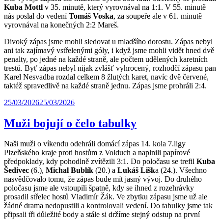
Kuba Mottl
v 35. minutě, který vyrovnával na 1:1. V 55. minutě
nás poslal do vedení
Tomáš Voska
, za soupeře ale v 61. minutě
vyrovnával na konečných 2:2 Mareš.
Divoký zápas jsme mohli sledovat u mladšího dorostu. Zápas nebyl
ani tak zajímavý vstřelenými góly, i když jsme mohli vidět hned dvě
penalty, po jedné na každé straně, ale počtem udělených karetních
trestů. Byť zápas nebyl nijak zvlášť vyhrocený, rozhodčí zápasu pan
Karel Nesvadba rozdal celkem 8 žlutých karet, navíc dvě červené,
taktéž spravedlivě na každé straně jednu. Zápas jsme prohráli 2:4.
25/03/2026
25/03/2026
Muži bojují o čelo tabulky
Naši muži o víkendu odehráli domácí zápas 14. kola 7.ligy
Plzeňského kraje proti hostům z Volduch a naplnili papírové
předpoklady, kdy pohodlně zvítězili 3:1. Do poločasu se trefil
Kuba
Šedivec
(6.),
Michal Bublík
(20.) a
Lukáš Lišk
a (24.). Všechno
nasvědčovalo tomu, že zápas bude mít jasný vývoj. Do druhého
poločasu jsme ale vstoupili špatně, kdy se ihned z rozehrávky
prosadil střelec hostů Vladimír Žák. Ve zbytku zápasu jsme už ale
žádné drama nedopustili a kontrolovali vedení. Do tabulky jsme tak
připsali tři důležité body a stále si držíme stejný odstup na první