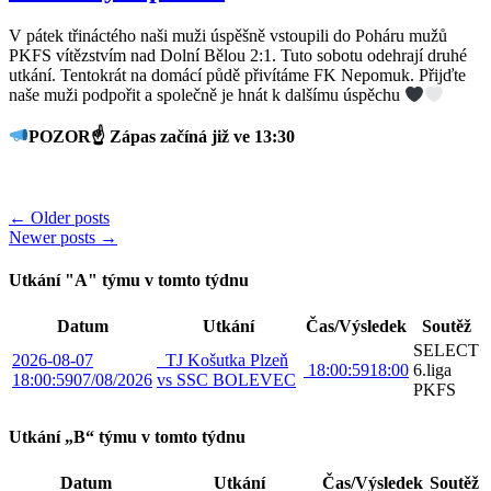
V pátek třináctého naši muži úspěšně vstoupili do Poháru mužů
PKFS vítězstvím nad Dolní Bělou 2:1. Tuto sobotu odehrají druhé
utkání. Tentokrát na domácí půdě přivítáme FK Nepomuk. Přijďte
naše muži podpořit a společně je hnát k dalšímu úspěchu
POZOR☝
Zápas začíná již ve 13:30
Posts
←
Older posts
Newer posts
→
navigation
Utkání "A" týmu v tomto týdnu
Datum
Utkání
Čas/Výsledek
Soutěž
SELECT
2026-08-07
TJ Košutka Plzeň
18:00:59
18:00
6.liga
18:00:59
07/08/2026
vs SSC BOLEVEC
PKFS
Utkání „B“ týmu v tomto týdnu
Datum
Utkání
Čas/Výsledek
Soutěž