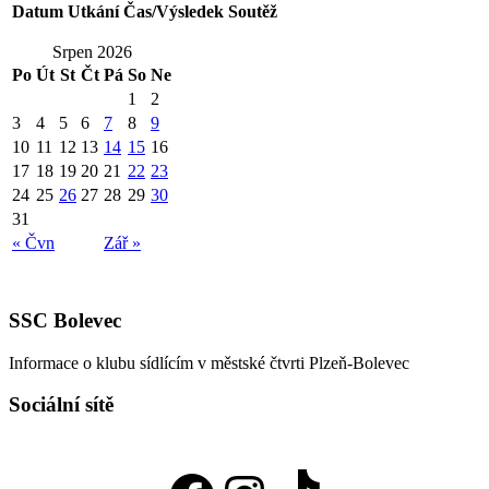
Datum
Utkání
Čas/Výsledek
Soutěž
Srpen 2026
Po
Út
St
Čt
Pá
So
Ne
1
2
3
4
5
6
7
8
9
10
11
12
13
14
15
16
17
18
19
20
21
22
23
24
25
26
27
28
29
30
31
« Čvn
Zář »
SSC Bolevec
Informace o klubu sídlícím v městské čtvrti Plzeň-Bolevec
Sociální sítě