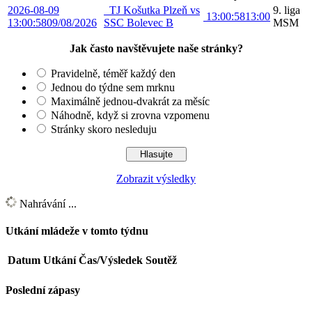
2026-08-09
TJ Košutka Plzeň vs
9. liga
13:00:58
13:00
13:00:58
09/08/2026
SSC Bolevec B
MSM
Jak často navštěvujete naše stránky?
Pravidelně, téměř každý den
Jednou do týdne sem mrknu
Maximálně jednou-dvakrát za měsíc
Náhodně, když si zrovna vzpomenu
Stránky skoro nesleduju
Zobrazit výsledky
Nahrávání ...
Utkání mládeže v tomto týdnu
Datum
Utkání
Čas/Výsledek
Soutěž
Poslední zápasy