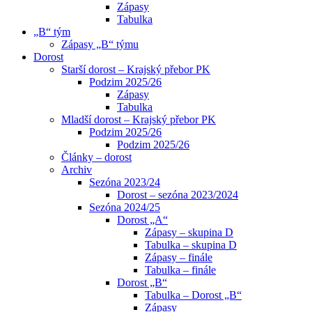
Zápasy
Tabulka
„B“ tým
Zápasy „B“ týmu
Dorost
Starší dorost – Krajský přebor PK
Podzim 2025/26
Zápasy
Tabulka
Mladší dorost – Krajský přebor PK
Podzim 2025/26
Podzim 2025/26
Články – dorost
Archiv
Sezóna 2023/24
Dorost – sezóna 2023/2024
Sezóna 2024/25
Dorost „A“
Zápasy – skupina D
Tabulka – skupina D
Zápasy – finále
Tabulka – finále
Dorost „B“
Tabulka – Dorost „B“
Zápasy