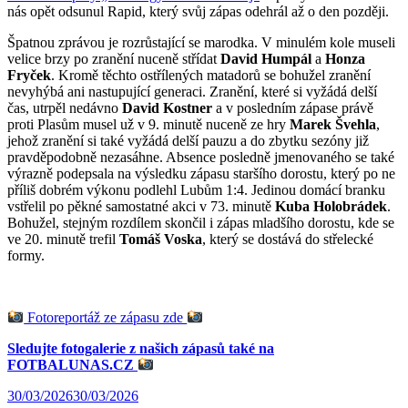
nás opět odsunul Rapid, který svůj zápas odehrál až o den později.
Špatnou zprávou je rozrůstající se marodka. V minulém kole museli
velice brzy po zranění nuceně střídat
David Humpál
a
Honza
Fryček
. Kromě těchto ostřílených matadorů se bohužel zranění
nevyhýbá ani nastupující generaci. Zranění, které si vyžádá delší
čas, utrpěl nedávno
David Kostner
a v posledním zápase právě
proti Plasům musel už v 9. minutě nuceně ze hry
Marek Švehla
,
jehož zranění si také vyžádá delší pauzu a do zbytku sezóny již
pravděpodobně nezasáhne. Absence posledně jmenovaného se také
výrazně podepsala na výsledku zápasu staršího dorostu, který po ne
příliš dobrém výkonu podlehl Lubům 1:4. Jedinou domácí branku
vstřelil po pěkné samostatné akci v 73. minutě
Kuba Holobrádek
.
Bohužel, stejným rozdílem skončil i zápas mladšího dorostu, kde se
ve 20. minutě trefil
Tomáš Voska
, který se dostává do střelecké
formy.
Fotoreportáž ze zápasu zde
Sledujte fotogalerie z našich zápasů také na
FOTBALUNAS.CZ
30/03/2026
30/03/2026