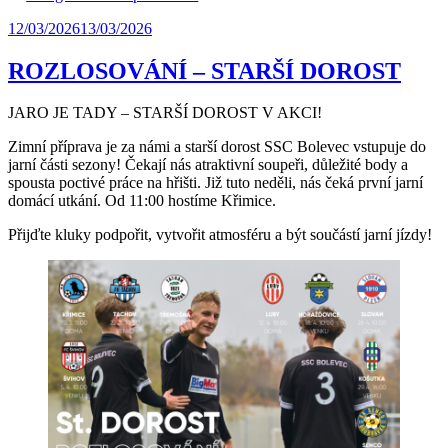
12/03/2026
13/03/2026
ROZLOSOVÁNÍ – STARŠÍ DOROST
JARO JE TADY – STARŠÍ DOROST V AKCI!
Zimní příprava je za námi a starší dorost SSC Bolevec vstupuje do
jarní části sezony! Čekají nás atraktivní soupeři, důležité body a
spousta poctivé práce na hřišti. Již tuto neděli, nás čeká první jarní
domácí utkání. Od 11:00 hostíme Křimice.
Přijďte kluky podpořit, vytvořit atmosféru a být součástí jarní jízdy!