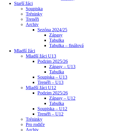
Starší žáci
Soupiska
Tréninky
Trenéři
Archiv
Sezóna 2024/25
Zápasy
Tabulka
Tabulka – finálová
Mladší žáci
Mladší žáci U13
Podzim 2025/26
Zápasy – U13
Tabulka
Soupiska – U13
Trenéři – U13
Mladší žáci U12
Podzim 2025/26
Zápasy – U12
Tabulka
Soupiska – U12
Trenéři – U12
Tréninky
Pro rodiče
Archiv