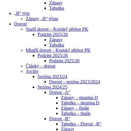
Zápasy
Tabulka
„B“ tým
Zápasy „B“ týmu
Dorost
Starší dorost – Krajský přebor PK
Podzim 2025/26
Zápasy
Tabulka
Mladší dorost – Krajský přebor PK
Podzim 2025/26
Podzim 2025/26
Články – dorost
Archiv
Sezóna 2023/24
Dorost – sezóna 2023/2024
Sezóna 2024/25
Dorost „A“
Zápasy – skupina D
Tabulka – skupina D
Zápasy – finále
Tabulka – finále
Dorost „B“
Tabulka – Dorost „B“
Zápasy