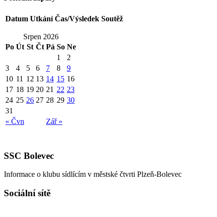
Datum
Utkání
Čas/Výsledek
Soutěž
Srpen 2026
Po
Út
St
Čt
Pá
So
Ne
1
2
3
4
5
6
7
8
9
10
11
12
13
14
15
16
17
18
19
20
21
22
23
24
25
26
27
28
29
30
31
« Čvn
Zář »
SSC Bolevec
Informace o klubu sídlícím v městské čtvrti Plzeň-Bolevec
Sociální sítě