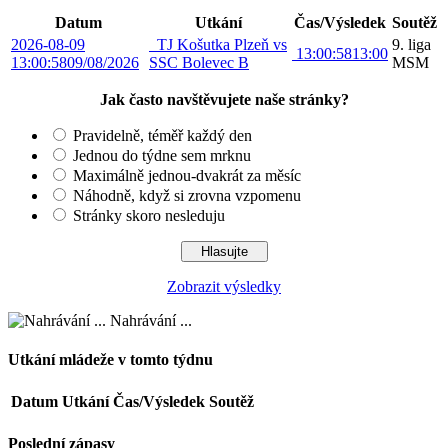
Datum
Utkání
Čas/Výsledek
Soutěž
2026-08-09
TJ Košutka Plzeň vs
9. liga
13:00:58
13:00
13:00:58
09/08/2026
SSC Bolevec B
MSM
Jak často navštěvujete naše stránky?
Pravidelně, téměř každý den
Jednou do týdne sem mrknu
Maximálně jednou-dvakrát za měsíc
Náhodně, když si zrovna vzpomenu
Stránky skoro nesleduju
Zobrazit výsledky
Nahrávání ...
Utkání mládeže v tomto týdnu
Datum
Utkání
Čas/Výsledek
Soutěž
Poslední zápasy