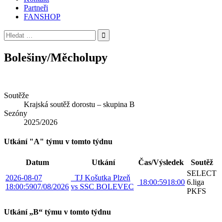
Partneři
FANSHOP
Vyhledávání
Bolešiny/Měcholupy
Soutěže
Krajská soutěž dorostu – skupina B
Sezóny
2025/2026
Utkání "A" týmu v tomto týdnu
Datum
Utkání
Čas/Výsledek
Soutěž
SELECT
2026-08-07
TJ Košutka Plzeň
18:00:59
18:00
6.liga
18:00:59
07/08/2026
vs SSC BOLEVEC
PKFS
Utkání „B“ týmu v tomto týdnu