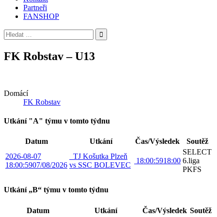
Partneři
FANSHOP
Vyhledávání
FK Robstav – U13
Domácí
FK Robstav
Utkání "A" týmu v tomto týdnu
Datum
Utkání
Čas/Výsledek
Soutěž
SELECT
2026-08-07
TJ Košutka Plzeň
18:00:59
18:00
6.liga
18:00:59
07/08/2026
vs SSC BOLEVEC
PKFS
Utkání „B“ týmu v tomto týdnu
Datum
Utkání
Čas/Výsledek
Soutěž