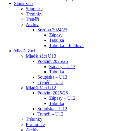
Starší žáci
Soupiska
Tréninky
Trenéři
Archiv
Sezóna 2024/25
Zápasy
Tabulka
Tabulka – finálová
Mladší žáci
Mladší žáci U13
Podzim 2025/26
Zápasy – U13
Tabulka
Soupiska – U13
Trenéři – U13
Mladší žáci U12
Podzim 2025/26
Zápasy – U12
Tabulka
Soupiska – U12
Trenéři – U12
Tréninky
Pro rodiče
Archiv