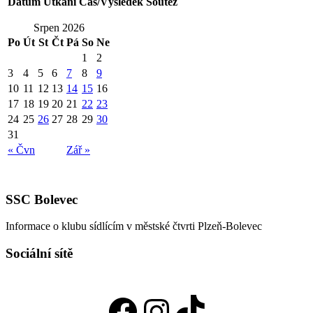
Datum
Utkání
Čas/Výsledek
Soutěž
Srpen 2026
Po
Út
St
Čt
Pá
So
Ne
1
2
3
4
5
6
7
8
9
10
11
12
13
14
15
16
17
18
19
20
21
22
23
24
25
26
27
28
29
30
31
« Čvn
Zář »
SSC Bolevec
Informace o klubu sídlícím v městské čtvrti Plzeň-Bolevec
Sociální sítě
Facebook
Instagram
TikTok