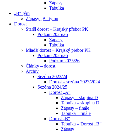
Zápasy
Tabulka
„B“ tým
Zápasy „B“ týmu
Dorost
Starší dorost – Krajský přebor PK
Podzim 2025/26
Zápasy
Tabulka
Mladší dorost – Krajský přebor PK
Podzim 2025/26
Podzim 2025/26
Články – dorost
Archiv
Sezóna 2023/24
Dorost – sezóna 2023/2024
Sezóna 2024/25
Dorost „A“
Zápasy – skupina D
Tabulka – skupina D
Zápasy – finále
Tabulka – finále
Dorost „B“
Tabulka – Dorost „B“
Zápasy