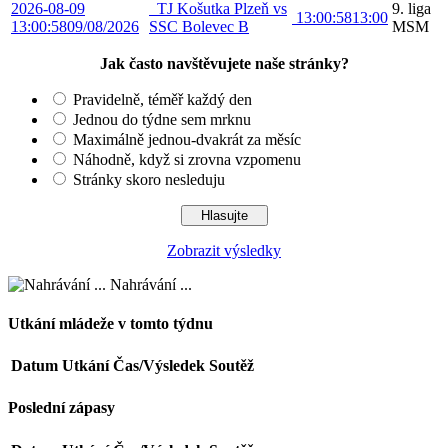
2026-08-09
TJ Košutka Plzeň vs
9. liga
13:00:58
13:00
13:00:58
09/08/2026
SSC Bolevec B
MSM
Jak často navštěvujete naše stránky?
Pravidelně, téměř každý den
Jednou do týdne sem mrknu
Maximálně jednou-dvakrát za měsíc
Náhodně, když si zrovna vzpomenu
Stránky skoro nesleduju
Zobrazit výsledky
Nahrávání ...
Utkání mládeže v tomto týdnu
Datum
Utkání
Čas/Výsledek
Soutěž
Poslední zápasy