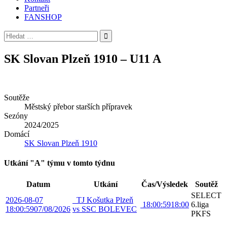
Partneři
FANSHOP
Vyhledávání
SK Slovan Plzeň 1910 – U11 A
Soutěže
Městský přebor starších přípravek
Sezóny
2024/2025
Domácí
SK Slovan Plzeň 1910
Utkání "A" týmu v tomto týdnu
Datum
Utkání
Čas/Výsledek
Soutěž
SELECT
2026-08-07
TJ Košutka Plzeň
18:00:59
18:00
6.liga
18:00:59
07/08/2026
vs SSC BOLEVEC
PKFS