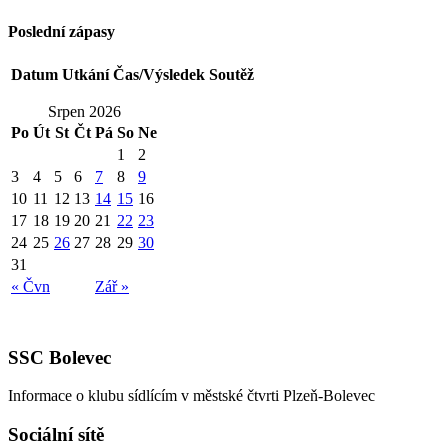
Poslední zápasy
Datum
Utkání
Čas/Výsledek
Soutěž
Srpen 2026
Po
Út
St
Čt
Pá
So
Ne
1
2
3
4
5
6
7
8
9
10
11
12
13
14
15
16
17
18
19
20
21
22
23
24
25
26
27
28
29
30
31
« Čvn
Zář »
SSC Bolevec
Informace o klubu sídlícím v městské čtvrti Plzeň-Bolevec
Sociální sítě