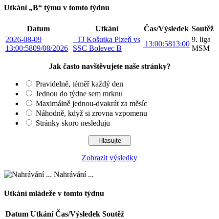
Utkání „B“ týmu v tomto týdnu
Datum
Utkání
Čas/Výsledek
Soutěž
2026-08-09
TJ Košutka Plzeň vs
9. liga
13:00:58
13:00
13:00:58
09/08/2026
SSC Bolevec B
MSM
Jak často navštěvujete naše stránky?
Pravidelně, téměř každý den
Jednou do týdne sem mrknu
Maximálně jednou-dvakrát za měsíc
Náhodně, když si zrovna vzpomenu
Stránky skoro nesleduju
Zobrazit výsledky
Nahrávání ...
Utkání mládeže v tomto týdnu
Datum
Utkání
Čas/Výsledek
Soutěž