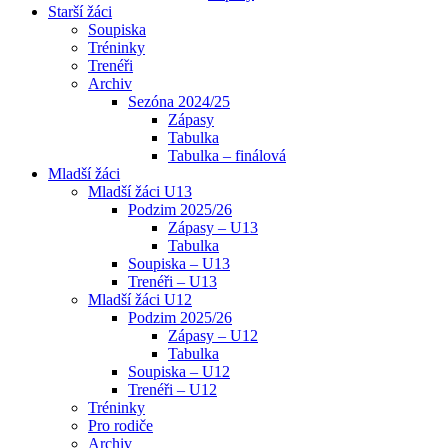
Starší žáci
Soupiska
Tréninky
Trenéři
Archiv
Sezóna 2024/25
Zápasy
Tabulka
Tabulka – finálová
Mladší žáci
Mladší žáci U13
Podzim 2025/26
Zápasy – U13
Tabulka
Soupiska – U13
Trenéři – U13
Mladší žáci U12
Podzim 2025/26
Zápasy – U12
Tabulka
Soupiska – U12
Trenéři – U12
Tréninky
Pro rodiče
Archiv