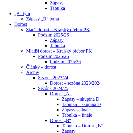
Zápasy
Tabulka
„B“ tým
Zápasy „B“ týmu
Dorost
Starší dorost – Krajský přebor PK
Podzim 2025/26
Zápasy
Tabulka
Mladší dorost – Krajský přebor PK
Podzim 2025/26
Podzim 2025/26
Články – dorost
Archiv
Sezóna 2023/24
Dorost – sezóna 2023/2024
Sezóna 2024/25
Dorost „A“
Zápasy – skupina D
Tabulka – skupina D
Zápasy – finále
Tabulka – finále
Dorost „B“
Tabulka – Dorost „B“
Zápasy