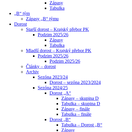
Zápasy
Tabulka
„B“ tým
Zápasy „B“ týmu
Dorost
Starší dorost – Krajský přebor PK
Podzim 2025/26
Zápasy
Tabulka
Mladší dorost – Krajský přebor PK
Podzim 2025/26
Podzim 2025/26
Články – dorost
Archiv
Sezóna 2023/24
Dorost – sezóna 2023/2024
Sezóna 2024/25
Dorost „A“
Zápasy – skupina D
Tabulka – skupina D
Zápasy – finále
Tabulka – finále
Dorost „B“
Tabulka – Dorost „B“
Zápasy