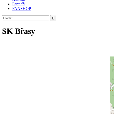
Partneři
FANSHOP
Vyhledávání
SK Břasy