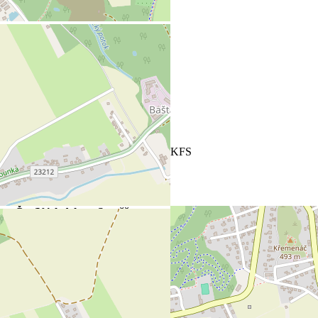
Čas/Výsledek
Soutěž
EVEC
18:00:59
18:00
SELECT 6.liga PKFS
Čas/Výsledek
Soutěž
c B
13:00:58
13:00
9. liga MSM
Jak často navštěvujete naše stránky?