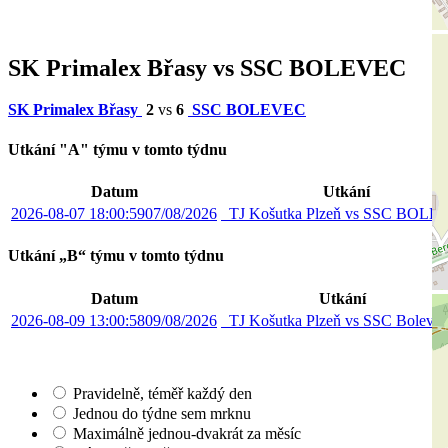
SK Primalex Břasy vs SSC BOLEVEC
SK Primalex Břasy
2
vs
6
SSC BOLEVEC
Utkání "A" týmu v tomto týdnu
Datum
Utkání
2026-08-07 18:00:59
07/08/2026
TJ Košutka Plzeň vs SSC BOL
Utkání „B“ týmu v tomto týdnu
Datum
Utkání
2026-08-09 13:00:58
09/08/2026
TJ Košutka Plzeň vs SSC Boleve
Pravidelně, téměř každý den
Jednou do týdne sem mrknu
Maximálně jednou-dvakrát za měsíc