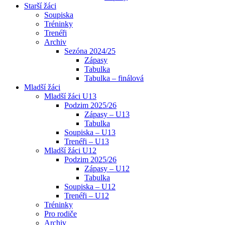
Starší žáci
Soupiska
Tréninky
Trenéři
Archiv
Sezóna 2024/25
Zápasy
Tabulka
Tabulka – finálová
Mladší žáci
Mladší žáci U13
Podzim 2025/26
Zápasy – U13
Tabulka
Soupiska – U13
Trenéři – U13
Mladší žáci U12
Podzim 2025/26
Zápasy – U12
Tabulka
Soupiska – U12
Trenéři – U12
Tréninky
Pro rodiče
Archiv