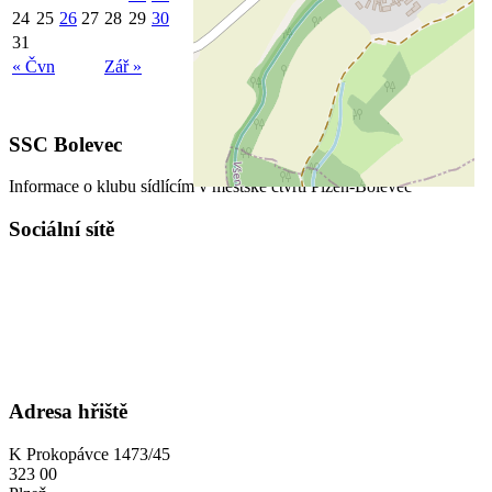
24
25
26
27
28
29
30
31
« Čvn
Zář »
SSC Bolevec
Informace o klubu sídlícím v městské čtvrti Plzeň-Bolevec
Sociální sítě
Adresa hřiště
K Prokopávce 1473/45
323 00