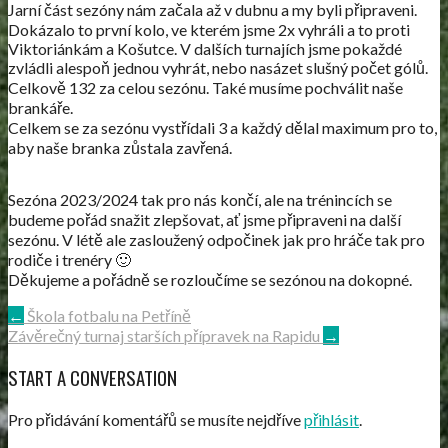
Jarní část sezóny nám začala až v dubnu a my byli připraveni.
Dokázalo to první kolo, ve kterém jsme 2x vyhráli a to proti
Viktoriánkám a Košutce. V dalších turnajích jsme pokaždé
zvládli alespoň jednou vyhrát, nebo nasázet slušný počet gólů.
Celkově 132 za celou sezónu. Také musíme pochválit naše
brankáře.
Celkem se za sezónu vystřídali 3 a každý dělal maximum pro to,
aby naše branka zůstala zavřená.
Sezóna 2023/2024 tak pro nás končí, ale na trénincích se
budeme pořád snažit zlepšovat, ať jsme připraveni na další
sezónu. V létě ale zasloužený odpočinek jak pro hráče tak pro
rodiče i trenéry 🙂
Děkujeme a pořádně se rozloučíme se sezónou na dokopné.
POST
←
Škola fotbalu na Petříně
Závěrečný turnaj starších přípravek na Rapidu
→
NAVIGATION
START A CONVERSATION
Pro přidávání komentářů se musíte nejdříve
přihlásit
.