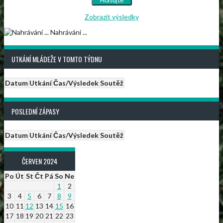
Zobrazit výsledky
Nahrávání ...
UTKÁNÍ MLÁDEŽE V TOMTO TÝDNU
Datum
Utkání
Čas/Výsledek
Soutěž
POSLEDNÍ ZÁPASY
Datum
Utkání
Čas/Výsledek
Soutěž
ČERVEN 2024
Po
Út
St
Čt
Pá
So
Ne
1
2
3
4
5
6
7
8
9
10
11
12
13
14
15
16
17
18
19
20
21
22
23