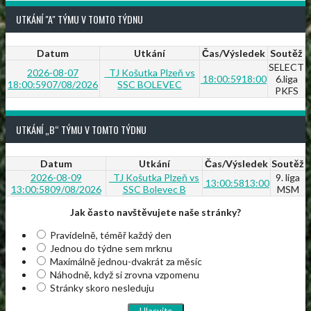
UTKÁNÍ "A" TÝMU V TOMTO TÝDNU
Datum
Utkání
Čas/Výsledek
Soutěž
SELECT
2026-08-07
TJ Košutka Plzeň vs
18:00:59
18:00
6.liga
18:00:59
07/08/2026
SSC BOLEVEC
PKFS
UTKÁNÍ „B“ TÝMU V TOMTO TÝDNU
Datum
Utkání
Čas/Výsledek
Soutěž
2026-08-09
TJ Košutka Plzeň vs
9. liga
13:00:58
13:00
13:00:58
09/08/2026
SSC Bolevec B
MSM
Jak často navštěvujete naše stránky?
Pravidelně, téměř každý den
Jednou do týdne sem mrknu
Maximálně jednou-dvakrát za měsíc
Náhodně, když si zrovna vzpomenu
Stránky skoro nesleduju