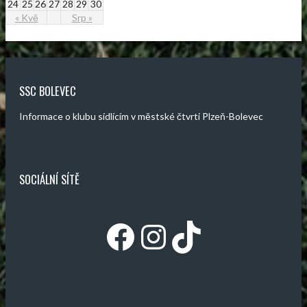
24
25
26
27
28
29
30
« Kvě
Srp »
SSC BOLEVEC
Informace o klubu sídlícím v městské čtvrti Plzeň-Bolevec
SOCIÁLNÍ SÍTĚ
Facebook
Instagram
TikTok