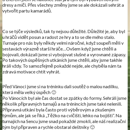
dresy a míči. Přes všechny změny jsme se ale dokázali sehrát a
vytvořit partu kamarádů.
Co se týče výsledků, tak ty nejsou důležité. Důležité je, aby byl
u hráčů vidět posun a radost ze hry a to se dle mého stalo.
Turnaje pro nás byly někdy velmi náročné, když soupeři měli v
sestavách výrazně starší hráče…Ovšem když jsme chtěli a
bojovali, dokázali jsme si vybojovat slušné a vyrovnané zápasy.
Po takových úspěšných utkáních jsme chtěli, aby jsme takhle
hráli vždy. To samozřejmě pokaždé nejde, ale chyběla nám ta
zdravá motivace chtít vyhrát.
Před Vánoci jsme si na tréninku dali soutěž o malou nadílku,
která měla velký úspěch 🙂
Po Vánocích byl ale čas dostat se zpátky do formy. Sehráli jsme
několik přípravných turnajů a na trénincích jsme také nelenili.
Přípravná utkání byla často proti výběrovým a zkušeným
týmům, ale jak se říká ,,Těžko na cvičišti, lehko na bojišti”. Na
turnajích na Sencu jsme snad pokaždé zmokli, ale náš realizační
tým byl připraven a rychle obstaral deštníky 🙂