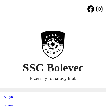
Skip
Face
In
to
content
SSC Bolevec
Plzeňský fotbalový klub
„A“ tým
„B“ tým