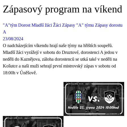
Zápasový program na víkend
"A"tým
Dorost
Mladší žáci
Žáci
Zápasy "A" týmu
Zápasy dorostu
A
23/08/2024
O nadcházejícím víkendu hrají naše týmy na hřištích soupeřů.
Mladší žáci vyrážejí v sobotu do Druztové, dorostenci A jedou v
neděli do Kaznějova, záloha dorostenců se utká také v neděli na
Košutce a naši muži sehrají první mistrovský zápas v sobotu od
18:00h v Úněšově.