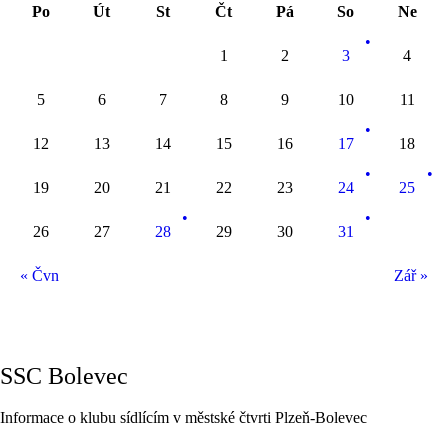
Po
Út
St
Čt
Pá
So
Ne
1
2
3
4
5
6
7
8
9
10
11
12
13
14
15
16
17
18
19
20
21
22
23
24
25
26
27
28
29
30
31
« Čvn
Zář »
SSC Bolevec
Informace o klubu sídlícím v městské čtvrti Plzeň-Bolevec