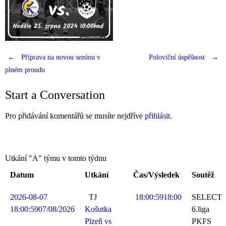
←
Příprava na novou sezónu v
Poloviční úspěšnost
→
Post
plném proudu
navigation
Start a Conversation
Pro přidávání komentářů se musíte nejdříve
přihlásit
.
Utkání "A" týmu v tomto týdnu
Datum
Utkání
Čas/Výsledek
Soutěž
2026-08-07
TJ
18:00:59
18:00
SELECT
18:00:59
07/08/2026
Košutka
6.liga
Plzeň vs
PKFS