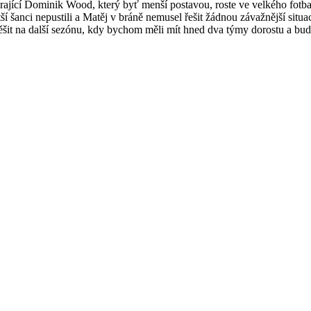
hrající Dominik Wood, který byť menší postavou, roste ve velkého fotbal
 šanci nepustili a Matěj v bráně nemusel řešit žádnou závažnější situa
k těšit na další sezónu, kdy bychom měli mít hned dva týmy dorostu a bu