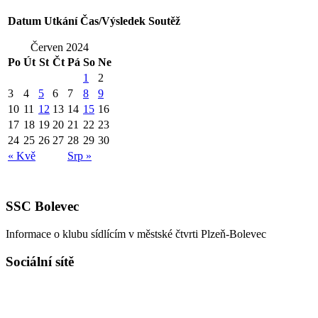
Datum
Utkání
Čas/Výsledek
Soutěž
Červen 2024
Po
Út
St
Čt
Pá
So
Ne
1
2
3
4
5
6
7
8
9
10
11
12
13
14
15
16
17
18
19
20
21
22
23
24
25
26
27
28
29
30
« Kvě
Srp »
SSC Bolevec
Informace o klubu sídlícím v městské čtvrti Plzeň-Bolevec
Sociální sítě