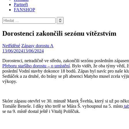
Partneři
FANSHOP
Vyhledávání
Dorostenci zakončili sezónu vítězstvím
Netříděné
Zápasy dorostu A
13/06/2024
13/06/2024
Dorostenci, netradičně ve středu, zakončili sezónu posledním zápasem 
Přeboru staršího dorostu – o umístění
. Bylo vidět, že oba týmy vědí, 
poslední Vodní stavby dokonce 18 bodů. Zápas byl navíc pro naše kluky
Sedláček a za druhé, do brány se při absenci Matyho musel zcela výjim
výkopy.
Skóre zápasu otevřel ve 30. minutě Marek Švehla, který si už po něk
Tomáše Beneše. I díky této trefě se Mára Š. vyhoupnul na 5. místo
tab
se na 9. místě dostal ještě i Vitalij Poliščuk.