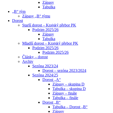
Zápasy
Tabulka
„B“ tým
Zápasy „B“ týmu
Dorost
Starší dorost – Krajský přebor PK
Podzim 2025/26
Zápasy
Tabulka
Mladší dorost – Krajský přebor PK
Podzim 2025/26
Podzim 2025/26
Články – dorost
Archiv
Sezóna 2023/24
Dorost – sezóna 2023/2024
Sezóna 2024/25
Dorost „A“
Zápasy – skupina D
Tabulka – skupina D
Zápasy – finále
Tabulka – finále
Dorost „B“
Tabulka – Dorost „B“
Zápasy