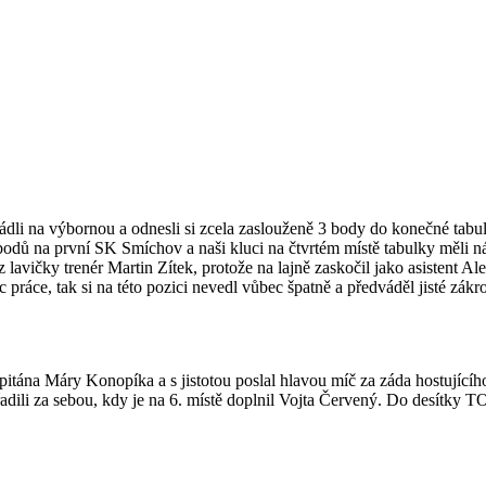
vládli na výbornou a odnesli si zcela zaslouženě 3 body do konečné tabu
 bodů na první SK Smíchov a naši kluci na čtvrtém místě tabulky měli 
avičky trenér Martin Zítek, protože na lajně zaskočil jako asistent Ale
práce, tak si na této pozici nevedl vůbec špatně a předváděl jisté zákr
pitána Máry Konopíka a s jistotou poslal hlavou míč za záda hostující
eřadili za sebou, kdy je na 6. místě doplnil Vojta Červený. Do desítky T