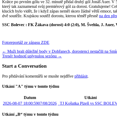
Krátce po prvním gólu ve 32. minutě přidal druhý gól Jonáš Auer. V 53
který tak zaznamenal svůj premiérový gól za dorost. Gratulujeme! Cel
klucích bylo vidět, že i když zápas neměl skoro žádné větší emoce, ta
dvě soutěže. Krajskou soutěž dorostu, kterou téměř přesně
na den pře
SSC Bolevec : FK Žákava (dorost) 4:0 (2:0), M. Švehla, J. Auer,
Fotoreportáž ze zápasu ZDE
Post
←
Muži brali důležité body v Dobřanech, dorostenci nestačili na Sm
Trenér hodnotí uplynulou sezónu
→
navigation
Start a Conversation
Pro přidávání komentářů se musíte nejdříve
přihlásit
.
Utkání "A" týmu v tomto týdnu
Datum
Utkání
2026-08-07 18:00:59
07/08/2026
TJ Košutka Plzeň vs SSC BOL
Utkání „B“ týmu v tomto týdnu