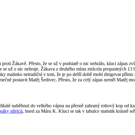
proti Žákavě. Přesto, že se už v podstatě o nic nehrálo, kluci zápas z
že se už o nic nehraje. Žákava z druhého místa ztrácela propastných 13
 malinko netradiční v tom, že je po delší době mohl dirigovat přímo z l
ečně postavit Matěj Šedivec. Přesto, že za celý zápas neměl Matěj moc 
olikáté naběhnul do velkého vápna na přesně zahraný rohový kop od ka
ulky střelců
, hned za Máru K. Kluci se tak v tabulce statistik krásně s