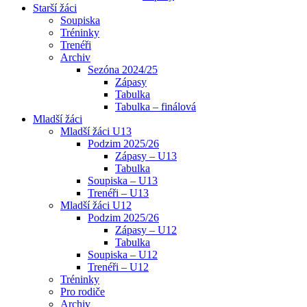
Starší žáci
Soupiska
Tréninky
Trenéři
Archiv
Sezóna 2024/25
Zápasy
Tabulka
Tabulka – finálová
Mladší žáci
Mladší žáci U13
Podzim 2025/26
Zápasy – U13
Tabulka
Soupiska – U13
Trenéři – U13
Mladší žáci U12
Podzim 2025/26
Zápasy – U12
Tabulka
Soupiska – U12
Trenéři – U12
Tréninky
Pro rodiče
Archiv