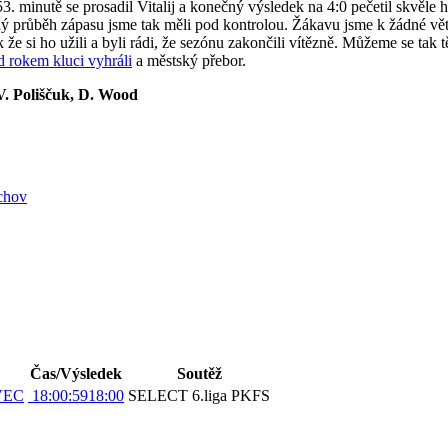
. minutě se prosadil Vitalij a konečný výsledek na 4:0 pečetil skvěle 
ý průběh zápasu jsme tak měli pod kontrolou. Žákavu jsme k žádné větší
k že si ho užili a byli rádi, že sezónu zakončili vítězně. Můžeme se ta
d rokem kluci vyhráli
a městský přebor.
 V. Poliščuk, D. Wood
íchov
Čas/Výsledek
Soutěž
EVEC
18:00:59
18:00
SELECT 6.liga PKFS