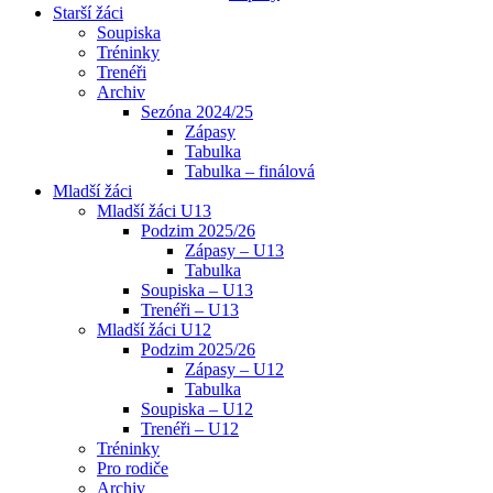
Starší žáci
Soupiska
Tréninky
Trenéři
Archiv
Sezóna 2024/25
Zápasy
Tabulka
Tabulka – finálová
Mladší žáci
Mladší žáci U13
Podzim 2025/26
Zápasy – U13
Tabulka
Soupiska – U13
Trenéři – U13
Mladší žáci U12
Podzim 2025/26
Zápasy – U12
Tabulka
Soupiska – U12
Trenéři – U12
Tréninky
Pro rodiče
Archiv