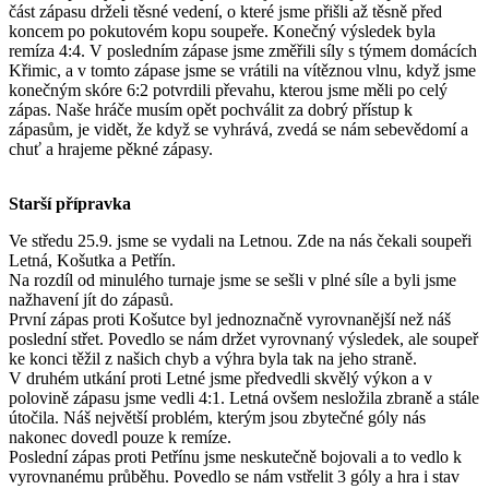
část zápasu drželi těsné vedení, o které jsme přišli až těsně před
koncem po pokutovém kopu soupeře. Konečný výsledek byla
remíza 4:4. V posledním zápase jsme změřili síly s týmem domácích
Křimic, a v tomto zápase jsme se vrátili na vítěznou vlnu, když jsme
konečným skóre 6:2 potvrdili převahu, kterou jsme měli po celý
zápas. Naše hráče musím opět pochválit za dobrý přístup k
zápasům, je vidět, že když se vyhrává, zvedá se nám sebevědomí a
chuť a hrajeme pěkné zápasy.
Starší přípravka
Ve středu 25.9. jsme se vydali na Letnou. Zde na nás čekali soupeři
Letná, Košutka a Petřín.
Na rozdíl od minulého turnaje jsme se sešli v plné síle a byli jsme
nažhavení jít do zápasů.
První zápas proti Košutce byl jednoznačně vyrovnanější než náš
poslední střet. Povedlo se nám držet vyrovnaný výsledek, ale soupeř
ke konci těžil z našich chyb a výhra byla tak na jeho straně.
V druhém utkání proti Letné jsme předvedli skvělý výkon a v
polovině zápasu jsme vedli 4:1. Letná ovšem nesložila zbraně a stále
útočila. Náš největší problém, kterým jsou zbytečné góly nás
nakonec dovedl pouze k remíze.
Poslední zápas proti Petřínu jsme neskutečně bojovali a to vedlo k
vyrovnanému průběhu. Povedlo se nám vstřelit 3 góly a hra i stav