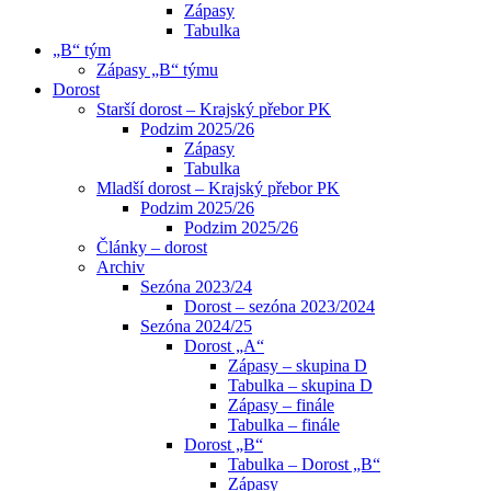
Zápasy
Tabulka
„B“ tým
Zápasy „B“ týmu
Dorost
Starší dorost – Krajský přebor PK
Podzim 2025/26
Zápasy
Tabulka
Mladší dorost – Krajský přebor PK
Podzim 2025/26
Podzim 2025/26
Články – dorost
Archiv
Sezóna 2023/24
Dorost – sezóna 2023/2024
Sezóna 2024/25
Dorost „A“
Zápasy – skupina D
Tabulka – skupina D
Zápasy – finále
Tabulka – finále
Dorost „B“
Tabulka – Dorost „B“
Zápasy