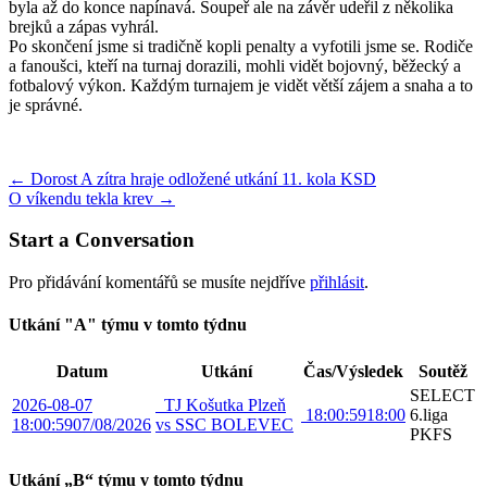
byla až do konce napínavá. Soupeř ale na závěr udeřil z několika
brejků a zápas vyhrál.
Po skončení jsme si tradičně kopli penalty a vyfotili jsme se. Rodiče
a fanoušci, kteří na turnaj dorazili, mohli vidět bojovný, běžecký a
fotbalový výkon. Každým turnajem je vidět větší zájem a snaha a to
je správné.
Post
←
Dorost A zítra hraje odložené utkání 11. kola KSD
O víkendu tekla krev
→
navigation
Start a Conversation
Pro přidávání komentářů se musíte nejdříve
přihlásit
.
Utkání "A" týmu v tomto týdnu
Datum
Utkání
Čas/Výsledek
Soutěž
SELECT
2026-08-07
TJ Košutka Plzeň
18:00:59
18:00
6.liga
18:00:59
07/08/2026
vs SSC BOLEVEC
PKFS
Utkání „B“ týmu v tomto týdnu