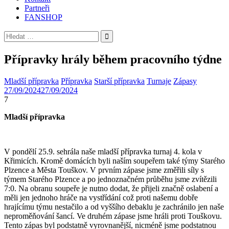
Partneři
FANSHOP
Vyhledávání
Přípravky hrály během pracovního týdne
Mladší přípravka
Přípravka
Starší přípravka
Turnaje
Zápasy
27/09/2024
27/09/2024
7
Mladší přípravka
V pondělí 25.9. sehrála naše mladší přípravka turnaj 4. kola v
Křimicích. Kromě domácích byli naším soupeřem také týmy Starého
Plzence a Města Touškov. V prvním zápase jsme změřili síly s
týmem Starého Plzence a po jednoznačném průběhu jsme zvítězili
7:0. Na obranu soupeře je nutno dodat, že přijeli značně oslabení a
měli jen jednoho hráče na vystřídání což proti našemu dobře
hrajícímu týmu nestačilo a od vyššího debaklu je zachránilo jen naše
neproměňování šancí. Ve druhém zápase jsme hráli proti Touškovu.
Tento zápas byl podstatně vyrovnanější, nicméně jsme podstatnou