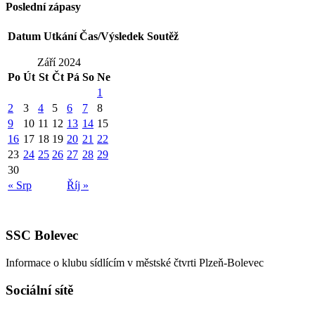
Poslední zápasy
Datum
Utkání
Čas/Výsledek
Soutěž
Září 2024
Po
Út
St
Čt
Pá
So
Ne
1
2
3
4
5
6
7
8
9
10
11
12
13
14
15
16
17
18
19
20
21
22
23
24
25
26
27
28
29
30
« Srp
Říj »
SSC Bolevec
Informace o klubu sídlícím v městské čtvrti Plzeň-Bolevec
Sociální sítě