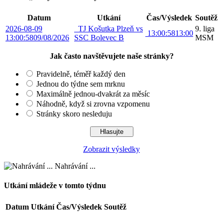
Datum
Utkání
Čas/Výsledek
Soutěž
2026-08-09
TJ Košutka Plzeň vs
9. liga
13:00:58
13:00
13:00:58
09/08/2026
SSC Bolevec B
MSM
Jak často navštěvujete naše stránky?
Pravidelně, téměř každý den
Jednou do týdne sem mrknu
Maximálně jednou-dvakrát za měsíc
Náhodně, když si zrovna vzpomenu
Stránky skoro nesleduju
Zobrazit výsledky
Nahrávání ...
Utkání mládeže v tomto týdnu
Datum
Utkání
Čas/Výsledek
Soutěž